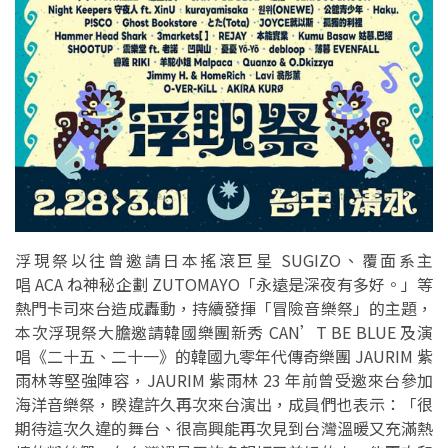
浮現祭以往曾邀請日本搖滾巨星 SUGIZO、覆面系主
唱 ACA ね神秘企劃 ZUTOMAYO「永遠是深夜有多好。」等
熱門卡司來台造成轟動，持續發揮「冒險音樂祭」的主題，
本次浮現祭大膽邀請韓國樂團新秀 CAN’T BE BLUE 及演
唱《二十五、二十一》的韓國九零年代傳奇樂團 JAURIM 紫
雨林等堅強陣容，JAURIM 紫雨林 23 年前曾受邀來台參加
海洋音樂祭，睽違許久再次來台演出，成員們也表示：「很
期待這次久違的舞台、很高興能再次見到台灣溫暖又充滿熱