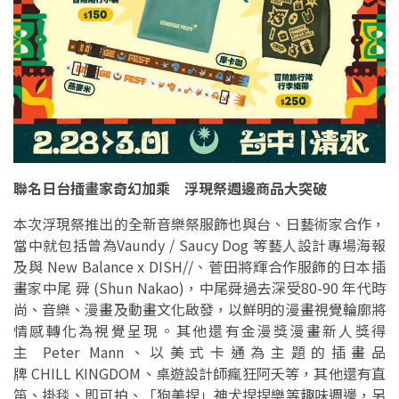
聯名日台插畫家奇幻加乘 浮現祭週邊商品大突破
本次浮現祭推出的全新音樂祭服飾也與台、日藝術家合作，
當中就包括曾為Vaundy / Saucy Dog 等藝人設計專場海報
及與 New Balance x DISH//、菅田將輝合作服飾的日本插
畫家中尾 舜 (Shun Nakao)，中尾舜過去深受80-90 年代時
尚、音樂、漫畫及動畫文化啟發，以鮮明的漫畫視覺輪廓將
情感轉化為視覺呈現。其他還有金漫獎漫畫新人獎得
主 Peter Mann、以美式卡通為主題的插畫品
牌 CHILL KINGDOM、桌遊設計師瘋狂阿夭等，其他還有直
笛、掛毯、即可拍、「狗美捏」神犬捏捏樂等趣味週邊，另