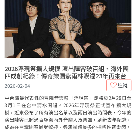
2026浮現祭擴大規模 演出陣容破百組、海外團
四成創紀錄！傳奇樂團紫雨林睽違23年再來台
追蹤
2026-02-04
中台灣最代表性的冒險音樂祭「浮現祭」即將於
2月28日至
3月1日
在台中清水開唱。2026年浮現祭正式宣布擴大規
模，近來公布了所有演出名單以及兩日演出時間表，今年的
演出陣容已超過百組海內外音樂人及樂團，刷新去年紀錄，
成為在台灣開春最受歡迎、參演團體最多的指標性音樂節。