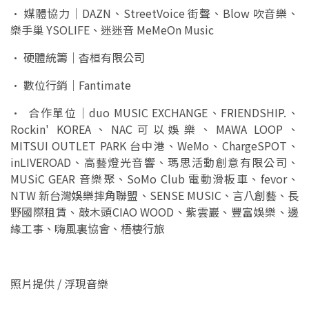
•
媒體協力｜DAZN、StreetVoice 街聲、Blow 吹音樂、
樂手巢 YSOLIFE、迷迷音 MeMeOn Music
•
硬體統籌｜杳桓有限公司
•
數位行銷｜Fantimate
•
合作單位｜duo MUSIC EXCHANGE、FRIENDSHIP.、
Rockin' KOREA、NAC可以娛樂、MAWA LOOP、
MITSUI OUTLET PARK 台中港、WeMo、ChargeSPOT、
inLIVEROAD、高藝燈光音響、瑪思活動創意有限公司、
MUSiC GEAR 音樂聚、SoMo Club 電動滑板車、fevor、
NTW 新台灣娛樂摔角聯盟、SENSE MUSIC、言八創藝、長
野國際租賃、敲木頭CIAO WOOD、紫雲巖、豐富娛樂、邊
緣工事、嗨風裏協會、梧棲行旅
照片提供 / 浮現音樂