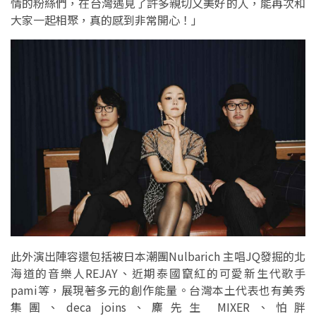
情的粉絲們，在台灣遇見了許多親切又美好的人，能再次和
大家一起相聚，真的感到非常開心！」
此外演出陣容還包括被日本潮團Nulbarich 主唱JQ發掘的北
海道的音樂人REJAY、近期泰國竄紅的可愛新生代歌手
pami等，展現著多元的創作能量。台灣本土代表也有美秀
集團、deca joins、麋先生 MIXER、怕胖