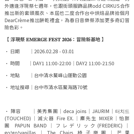
外適逢浮現祭七週年，也跟街頭服飾品牌odd CIRKUS合作
推出新的套頭風衣、本屆也二度合作台中烘焙品牌拾個月
DearCrème推出餅乾禮盒，為春日音樂祭添加更多奇幻冒
險色彩。
【 浮現祭 𝐄𝐌𝐄𝐑𝐆𝐄 𝐅𝐄𝐒𝐓 𝟐𝟎𝟐𝟔：冒險新基地 】
•
日期 ｜2026.02.28 - 03.01
•
時間 ​ ​ ｜DAY1 11:00-22:00｜DAY2 11:00-21:50
•
地點 ｜台中清水鰲峰山運動公園
•
地址搜尋｜台中市清水區鰲海路70號
•
陣容 ｜美秀集團｜deca joins｜JAURIM｜터치드
(TOUCHED)｜滅火器 Fire EX.｜麋先生 MIXER｜怕胖
團 PAPUN BAND｜フレデリック(FREDERIC)｜
go!go!vanillas｜The Chairs 椅子樂團｜芒果