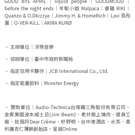
GOOD BYE APRIL｜liquid people｜GOODMOOD｜
before the night ends｜羊駝小姐 Malpaca｜睿雞 RIKI｜
Quanzo & O.Dkizzya｜Jimmy H. & HomeRich｜Lavi 翁彤
薰｜O-VER-KiLL｜AKIRA KURØ
•
主辦單位｜浮現音樂
•
協辦單位｜臺中市政府新聞局
•
指定信用卡夥伴｜JCB International Co., Ltd.
•
指定能量飲料｜Monster Energy
•
贊助單位｜Audio-Technica台灣鐵三角股份有限公司、
金賓美國波本威士忌(Jim Beam)、老井極上燒肉、健身工
廠、拾個月Dear Crème、好野吧、台中港酒店、水炁、喜
利廉杏仁薄餅創始店、星城Online