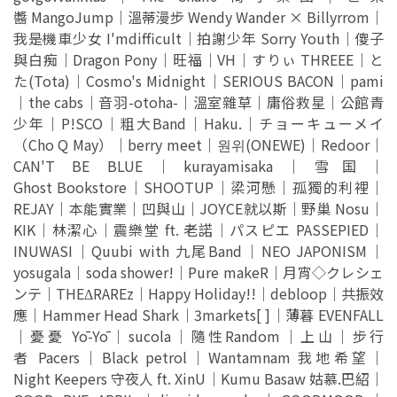
醬 MangoJump｜溫蒂漫步 Wendy Wander × Billyrrom｜
我是機車少女 I'mdifficult｜拍謝少年 Sorry Youth｜傻子
與白痴｜Dragon Pony｜旺福｜VH｜すりぃ THREEE｜と
た(Tota)｜Cosmo's Midnight｜SERIOUS BACON｜pami
｜the cabs｜音羽-otoha-｜溫室雜草｜庸俗救星｜公館青
少年｜P!SCO｜粗大Band｜Haku.｜チョーキューメイ
（Cho Q May）｜berry meet｜원위(ONEWE)｜Redoor｜
CAN'T BE BLUE｜kurayamisaka｜雪国｜
Ghost Bookstore｜SHOOTUP｜梁河懸｜孤獨的利裡｜
REJAY｜本能實業｜凹與山｜JOYCE就以斯｜野巢 Nosu｜
KIK｜林潔心｜震樂堂 ft. 老諾｜パスピエ PASSEPIED｜
INUWASI｜Quubi with 九尾Band｜NEO JAPONISM｜
yosugala｜soda shower!｜Pure makeR｜月宵◇クレシェ
ンテ｜THEΔRAREz｜Happy Holiday!!｜debloop｜共振效
應｜Hammer Head Shark｜3markets[ ]｜薄暮 EVENFALL
｜憂憂 Yō-Yō｜sucola｜隨性Random｜上山｜步行
者 Pacers｜Black petrol｜Wantamnam 我地希望｜
Night Keepers 守夜人 ft. XinU｜Kumu Basaw 姑慕.巴紹｜