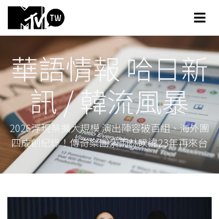
華語情報 哈日新
訊 / 韓流風暴
2026浮現祭擴大規模 演出陣容破百組、海外團
四成創紀錄！傳奇樂團紫雨林睽違23年再來台