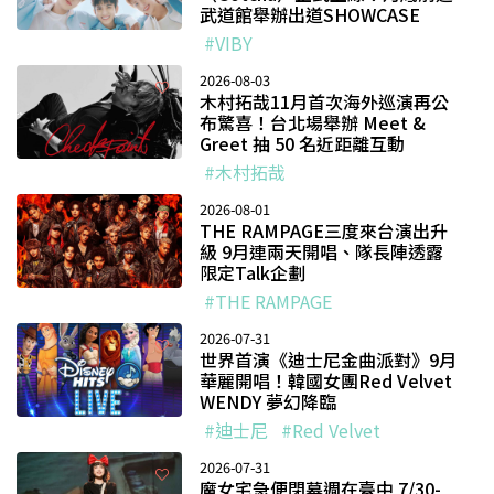
武道館舉辦出道SHOWCASE
#VIBY
2026-08-03
木村拓哉11月首次海外巡演再公
布驚喜！台北場舉辦 Meet &
Greet 抽 50 名近距離互動
#木村拓哉
2026-08-01
THE RAMPAGE三度來台演出升
級 9月連兩天開唱、隊長陣透露
限定Talk企劃
#THE RAMPAGE
2026-07-31
世界首演《迪士尼金曲派對》9月
華麗開唱！韓國女團Red Velvet
WENDY 夢幻降臨
#迪士尼
#Red Velvet
2026-07-31
魔女宅急便閉幕週在臺中 7/30-