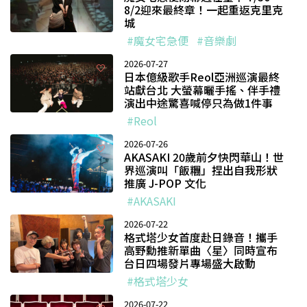
8/2迎來最終章！一起重返克里克
城
#魔女宅急便
#音樂劇
2026-07-27
日本億級歌手Reol亞洲巡演最終
站獻台北 大螢幕曬手搖、伴手禮
演出中途驚喜喊停只為做1件事
#Reol
2026-07-26
AKASAKI 20歲前夕快閃華山！世
界巡演叫「飯糰」捏出自我形狀
推廣 J-POP 文化
#AKASAKI
2026-07-22
格式塔少女首度赴日錄音！攜手
高野勳推新單曲〈星〉同時宣布
台日四場發片專場盛大啟動
#格式塔少女
2026-07-22