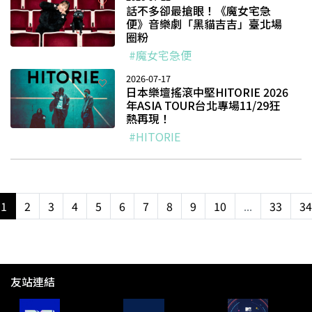
話不多卻最搶眼！《魔女宅急
便》音樂劇「黑貓吉吉」臺北場
圈粉
#魔女宅急便
2026-07-17
日本樂壇搖滾中堅HITORIE 2026
年ASIA TOUR台北專場11/29狂
熱再現！
#HITORIE
1
2
3
4
5
6
7
8
9
10
...
33
34
友站連結