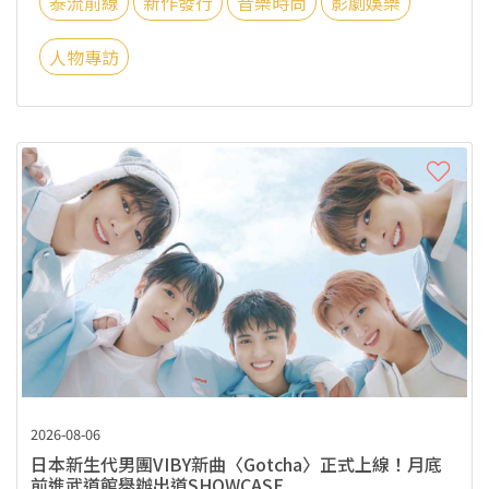
泰流前線
新作發行
音樂時尚
影劇娛樂
人物專訪
2026-08-06
日本新生代男團VIBY新曲〈Gotcha〉正式上線！月底
前進武道館舉辦出道SHOWCASE