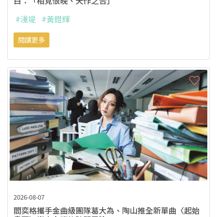
白：「相見恨晚、天作之合」
#淺堤
#黃鐙輝
閱讀更多
2026-08-07
閻奕格攜手金曲級團隊葛大為、陶山推全新單曲〈起始