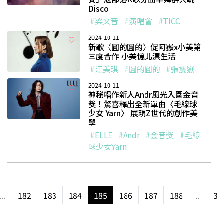
Disco
#梁文音
#演唱會
#TICC
2024-10-11
新歌〈圓的圓的〉促阿嶽x小美第
三度合作 小美憶北漂生活
#江美琪
#圓的圓的
#張震嶽
2024-10-11
神秘唱作新人Andr風光入圍金音
獎！驚喜釋出全新單曲〈毛線球
少女 Yarn〉 展現Z世代的創作美
學
#ELLE
#Andr
#金音獎
#毛線
球少女Yarn
...
182
183
184
185
186
187
188
...
3