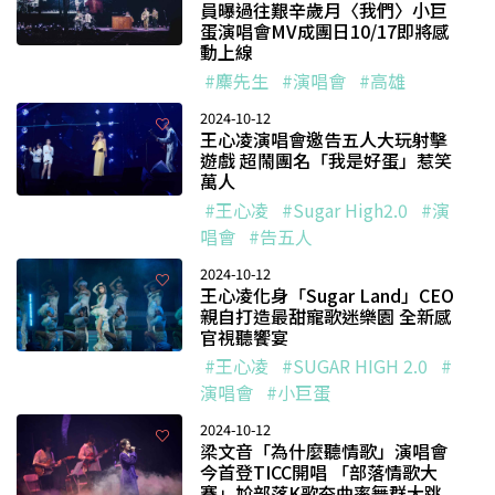
員曝過往艱辛歲月〈我們〉小巨
蛋演唱會MV成團日10/17即將感
動上線
#麋先生
#演唱會
#高雄
2024-10-12
王心凌演唱會邀告五人大玩射擊
遊戲 超鬧團名「我是好蛋」惹笑
萬人
#王心凌
#Sugar High2.0
#演
唱會
#告五人
2024-10-12
王心凌化身「Sugar Land」CEO
親自打造最甜寵歌迷樂園 全新感
官視聽饗宴
#王心凌
#SUGAR HIGH 2.0
#
演唱會
#小巨蛋
2024-10-12
梁文音「為什麼聽情歌」演唱會
今首登TICC開唱 「部落情歌大
賽」尬部落K歌夯曲率舞群大跳