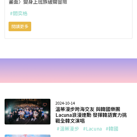
畫面〉變身上班族破關冒險
#閻奕格
閱讀更多
2024-10-14
溫蒂漫步跨海交友 與韓國樂團
Lacuna浪漫連動 發揮韓語實力挑
戰全韓文演唱
#溫蒂漫步
#Lacuna
#韓國