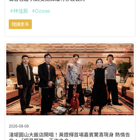
#林佳辰
#Ozone
閱讀更多
2026-08-08
淺堤圓山大飯店開唱！黃鐙輝首場嘉賓驚喜現身 熱情告