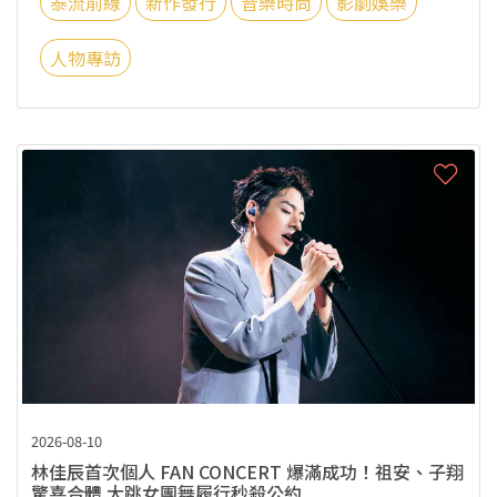
泰流前線
新作發行
音樂時尚
影劇娛樂
人物專訪
2026-08-10
林佳辰首次個人 FAN CONCERT 爆滿成功！祖安、子翔
驚喜合體 大跳女團舞履行秒殺公約