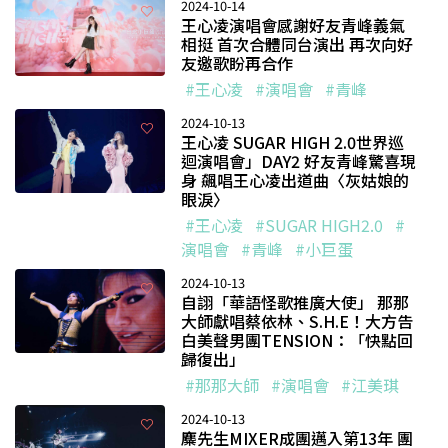
2024-10-14
王心凌演唱會感謝好友青峰義氣
相挺 首次合體同台演出 再次向好
友邀歌盼再合作
#王心凌
#演唱會
#青峰
2024-10-13
王心凌 SUGAR HIGH 2.0世界巡
迴演唱會」DAY2 好友青峰驚喜現
身 飆唱王心凌出道曲〈灰姑娘的
眼淚〉
#王心凌
#SUGAR HIGH2.0
#
演唱會
#青峰
#小巨蛋
2024-10-13
自詡「華語怪歌推廣大使」 那那
大師獻唱蔡依林、S.H.E！大方告
白美聲男團TENSION：「快點回
歸復出」
#那那大師
#演唱會
#江美琪
2024-10-13
麋先生MIXER成團邁入第13年 團