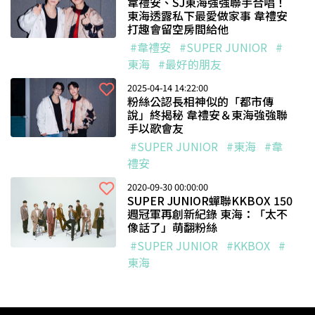
韋禮安、SJ東海強強聯手合唱！
東海透露私下最愛做家事 韋禮安
打趣會留空房間給他
#韋禮安
#SUPER JUNIOR
#
東海
#最好的朋友
2025-04-14 14:22:00
粉絲公認長相神似的「都市傳
說」終揭秘 韋禮安＆東海強強聯
手以歌會友
#SUPER JUNIOR
#東海
#韋
禮安
2020-09-30 00:00:00
SUPER JUNIOR蟬聯KKBOX 150
週冠軍再創新紀錄 東海：「太不
像話了」萌翻粉絲
#SUPER JUNIOR
#KKBOX
#
東海