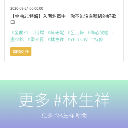
2020-09-24 00:00:00
【金曲31特輯】入圍名單中，你不能沒有聽過的好歌
曲
#金曲31
#阿爆
#陳珊妮
#呂士軒
#傷心欲絕
#
盧律銘
#雷光夏
#林生祥
#YELLOW
#持修
閱讀更多
更多 #林生祥
更多 #林生祥 新聞