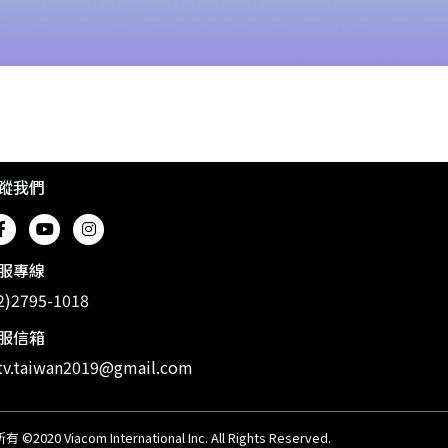
蹤我們
服專線
2)2795-1018
服信箱
v.taiwan2019@gmail.com
20 Viacom International Inc. All Rights Reserved.