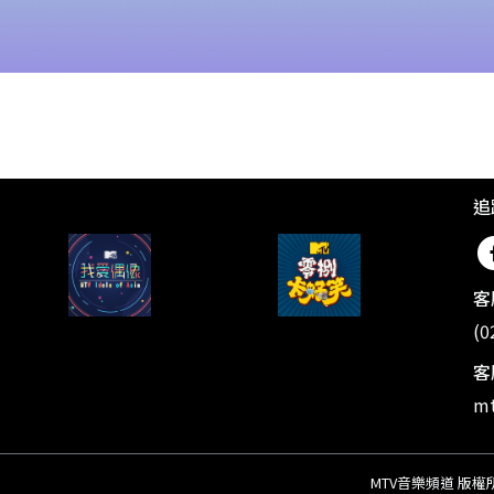
追
客
(0
客
mt
MTV音樂頻道 版權所有 ©20