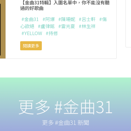
【金曲31特輯】入圍名單中，你不能沒有聽
過的好歌曲
#金曲31
#阿爆
#陳珊妮
#呂士軒
#傷
心欲絕
#盧律銘
#雷光夏
#林生祥
#YELLOW
#持修
閱讀更多
更多 #金曲31
更多 #金曲31 新聞