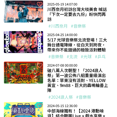
2025-05-19 14:07:00
川西奈月初訪台灣大啖美食 喊話
「下次一定要去九份」盼快閃再
訪
#川西奈月
#音樂祭
2025-04-25 14:00:00
5/17 光球音樂祭北流登場！三大
舞台通電陣線，從白天到跨夜，
帶來你不能錯過的極致派對體驗
#音樂祭
#北流
#光球
#乒乓
2024-07-08 00:00:00
破八萬人次朝聖！「2024浪人
祭」第一波公佈八組重量級演出
名單：草東沒有派對、YELLOW
黃宣、9m88、巨大的轟鳴輪番上
陣
#2024浪人祭
#音樂祭
2024-05-15 12:36:00
中部海線獨有！【2024 港動噪
浪】結合聽團Live x 戲水享樂 x