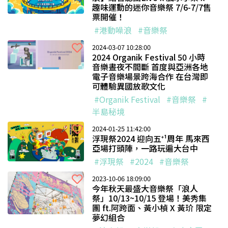
趣味運動的迷你音樂祭 7/6-7/7售
票開催！
#港動噪浪
#音樂祭
2024-03-07 10:28:00
2024 Organik Festival 50 ⼩時
音樂晝夜不間斷 首度與亞洲各地
電子音樂場景跨海合作 在台灣即
可體驗異國放歌⽂化
#Organik Festival
#音樂祭
#
半島秘境
2024-01-25 11:42:00
浮現祭2024 迎向五⁺¹周年 馬來西
亞場打頭陣，一路玩遍大台中
#浮現祭
#2024
#音樂祭
2023-10-06 18:09:00
今年秋天最盛大音樂祭「浪人
祭」10/13~10/15 登場！美秀集
團 ft.阿跨面、黃小楨 X 黃玠 限定
夢幻組合