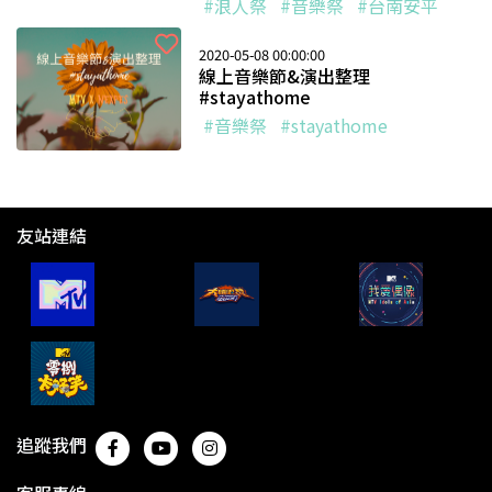
#浪人祭
#音樂祭
#台南安平
2020-05-08 00:00:00
線上音樂節&演出整理
#stayathome
#音樂祭
#stayathome
友站連結
追蹤我們