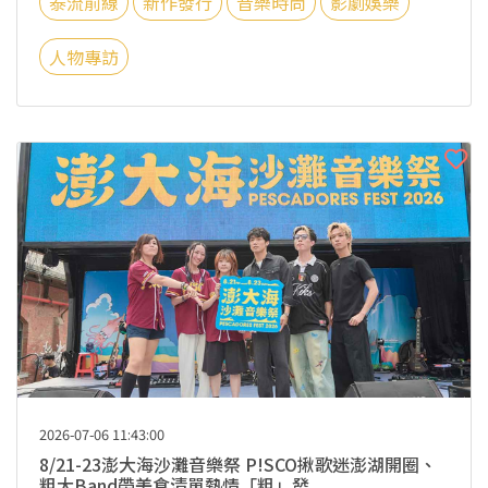
泰流前線
新作發行
音樂時尚
影劇娛樂
人物專訪
2026-07-06 11:43:00
8/21-23澎大海沙灘音樂祭 P!SCO揪歌迷澎湖開圈、
粗大Band帶美食清單熱情「粗」發