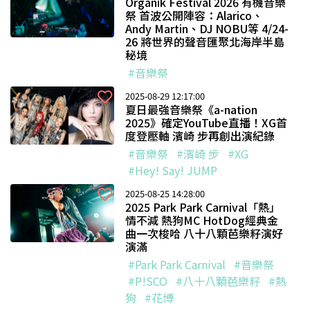
Organik Festival 2026 有機音樂
祭 首波公開陣容：Alarico、
Andy Martin、DJ NOBU等 4/24-
26 將世界的聲音匯聚北海岸半島
秘境
#音樂祭
2025-08-29 12:17:00
夏日最強音樂祭《a-nation
2025》確定YouTube直播！XG首
度登壓軸 濱崎 步再創出演紀錄
#音樂祭
#濱崎 步
#XG
#Hey! Say! JUMP
2025-08-25 14:28:00
2025 Park Park Carnival「熱」
情不減 熱狗MC HotDog經典金
曲一次梭哈 八十八顆芭樂籽演好
演滿
#Park Park Carnival
#音樂祭
#P!SCO
#八十八顆芭樂籽
#熱
狗
#花博