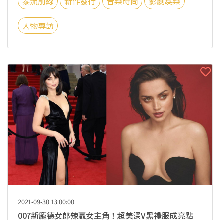
泰流前線
新作發行
音樂時尚
影劇娛樂
人物專訪
2021-09-30 13:00:00
007新龐德女郎辣贏女主角！超美深V黑禮服成亮點