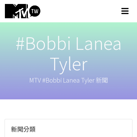
#Bobbi Lanea
Tyler
MTV #Bobbi Lanea Tyler 新聞
新聞分類