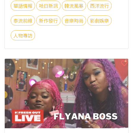
華語情報
哈日新訊
韓流風暴
西洋流行
泰流前線
新作發行
音樂時尚
影劇娛樂
人物專訪