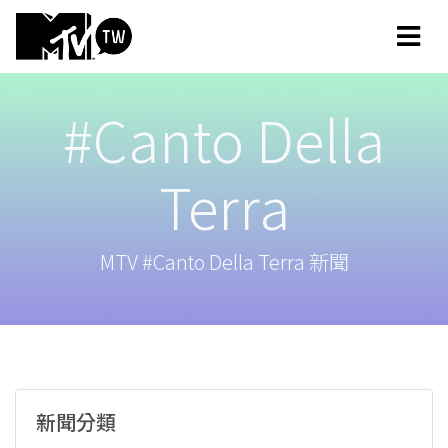
#Canto Della
Terra
MTV #Canto Della Terra 新聞
新聞分類