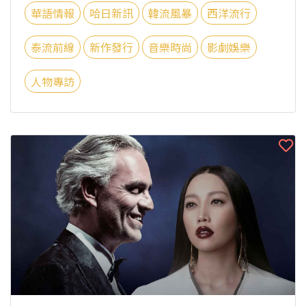
華語情報
哈日新訊
韓流風暴
西洋流行
泰流前線
新作發行
音樂時尚
影劇娛樂
人物專訪