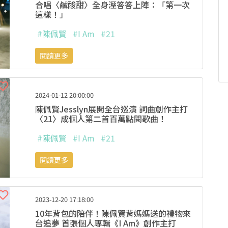
合唱〈鹹酸甜〉全身溼答答上陣：「第一次
這樣！」
#陳佩賢
#I Am
#21
閱讀更多
2024-01-12 20:00:00
陳佩賢Jesslyn展開全台巡演 詞曲創作主打
〈21〉成個人第二首百萬點閱歌曲！
#陳佩賢
#I Am
#21
閱讀更多
2023-12-20 17:18:00
10年背包的陪伴！陳佩賢背媽媽送的禮物來
台追夢 首張個人專輯《I Am》創作主打