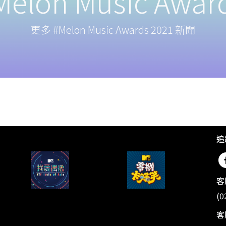
elon Music Award
更多 #Melon Music Awards 2021 新聞
追
客
(0
客