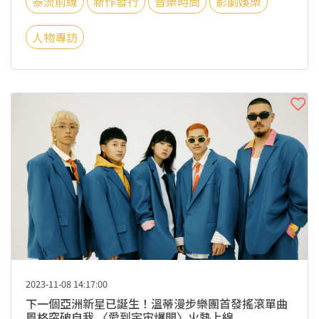
泰流前線
新作發行
音樂時尚
影劇娛樂
人物專訪
2023-11-08 14:17:00
下一個亞洲新星已誕生！溫蒂漫步樂團首發搖滾單曲
風格突破自我 〈愛到宇宙爆開〉火熱上線