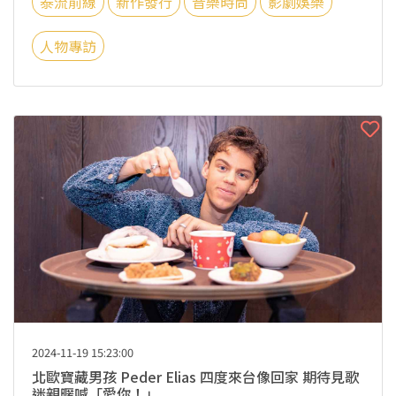
泰流前線
新作發行
音樂時尚
影劇娛樂
人物專訪
2024-11-19 15:23:00
北歐寶藏男孩 Peder Elias 四度來台像回家 期待見歌
迷親暱喊「愛你！」