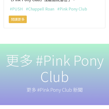
#PUSH
#Chappell Roan
#Pink Pony Club
閱讀更多
更多 #Pink Pony
Club
更多 #Pink Pony Club 新聞