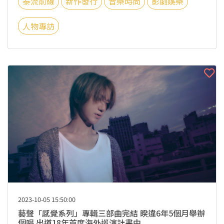
泰流前線
新作發行
音樂時尚
影劇娛樂
人物專訪
2023-10-05 15:50:00
藝聲「感覺系列」專輯三部曲完結 睽違6年5個月舉辦
個唱 出道18年首度海外巡演計畫中