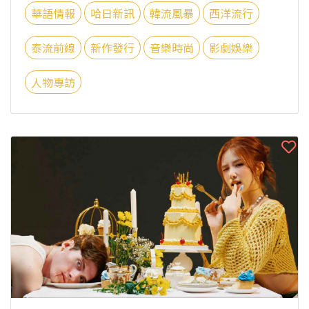
華語情報
哈日新訊
韓流風暴
西洋流行
泰流前線
新作發行
音樂時尚
影劇娛樂
人物專訪