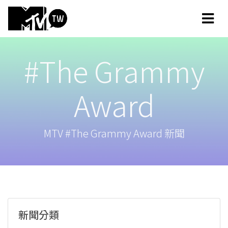
#The Grammy
Award
MTV #The Grammy Award 新聞
新聞分類