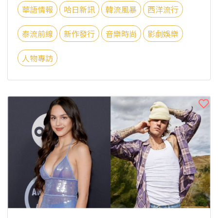
華語情報
哈日新訊
韓流風暴
西洋流行
泰流前線
新作發行
音樂時尚
影劇娛樂
人物專訪