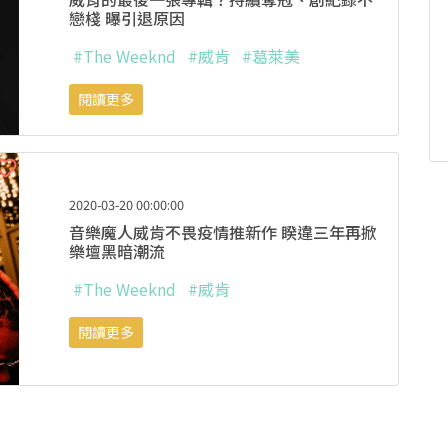
戀棧 曝引退原因
#The Weeknd
#威肯
#葛萊美
閱讀更多
2020-03-20 00:00:00
音樂魔人威肯不畏疫情推新作 睽違三年再掀
樂壇黑暗潮流
#The Weeknd
#威肯
閱讀更多