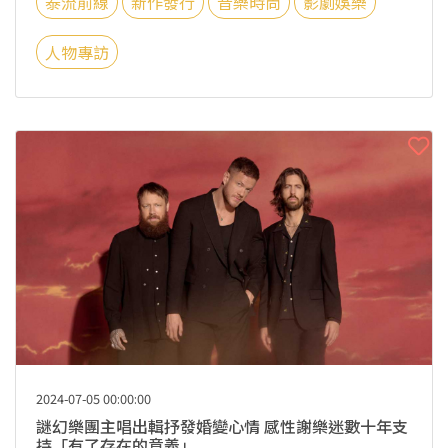
泰流前線
新作發行
音樂時尚
影劇娛樂
人物專訪
2024-07-05 00:00:00
謎幻樂團主唱出輯抒發婚變心情 感性謝樂迷數十年支
持「有了存在的意義」