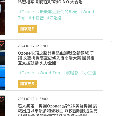
私密檔案 期待在8/3跟O.A.O.大合唱
#Ozone
#最最靠近愛情的那天
#World
Top
#小巨蛋
#演唱會
閱讀更多
2024-07-17 12:00:00
Ozone攻頂之路計畫熱血迎戰全新領域 子
翔 文廷挑戰高空皮條先後崩潰大哭 團員相
互支援鼓勵 火力全開
#Ozone
#World Top
#演唱會
#小巨蛋
閱讀更多
2024-07-12 11:37:00
超人氣第一男團Ozone化身Y2K美聲男團 挑
戰出道以來最多和聲歌曲 以校園制服造型亮
相 學長們邀請粉絲在8/3演唱會大合唱