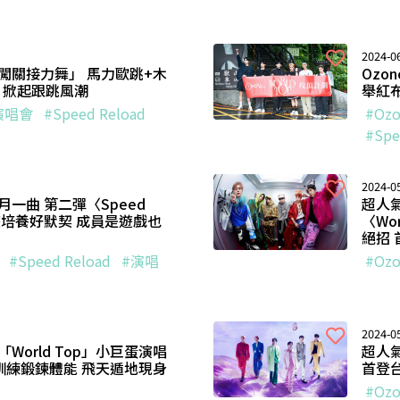
2024-06
「闖關接力舞」 馬力歐跳+木
Ozo
 掀起跟跳風潮
舉紅
演唱會
#Speed Reload
#Ozo
#Spe
2024-05
月一曲 第二彈〈Speed
超人
手遊培養好默契 成員是遊戲也
〈Wo
絕招
#Speed Reload
#演唱
#Ozo
2024-05
World Top」小巨蛋演唱
超人氣
鬼訓練鍛鍊體能 飛天遁地現身
首登
#Ozo