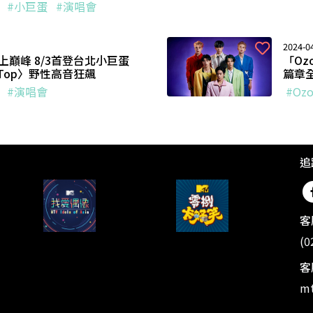
#小巨蛋
#演唱會
2024-04
上巔峰 8/3首登台北小巨蛋
「Oz
 Top〉野性高音狂飆
篇章全
#演唱會
#Ozo
追
客
(0
客
mt