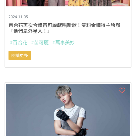
2024-11-05
百合花再次合體苗可麗獻唱新歌！雙料金鐘得主誇讚
「他們是外星人！」
#百合花
#苗可麗
#萬事美妙
閱讀更多