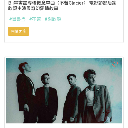
Bii畢書盡專輯概念單曲〈不苦Glacier〉 電影節影后謝
欣穎主演最奇幻愛情故事
#畢書盡
#不苦
#謝欣穎
閱讀更多