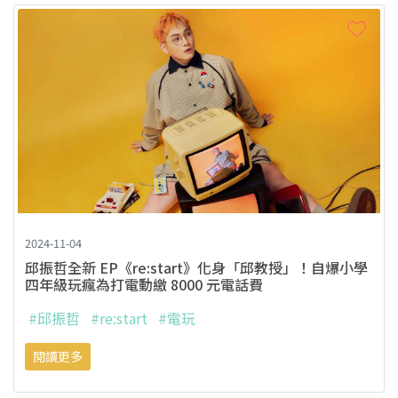
2024-11-04
邱振哲全新 EP《re:start》化身「邱教授」！自爆小學
四年級玩瘋為打電動繳 8000 元電話費
#邱振哲
#re:start
#電玩
閱讀更多