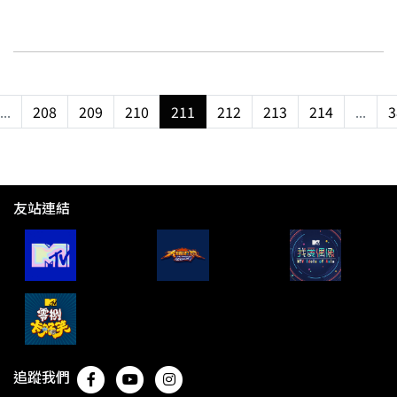
...
208
209
210
211
212
213
214
...
3
友站連結
追蹤我們