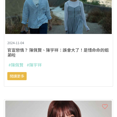
2024-11-04
官宣戀情？ 陳佩賢、陳宇祥：誤會大了！是惜命命的姐
弟啦
#陳佩賢
#陳宇祥
閱讀更多