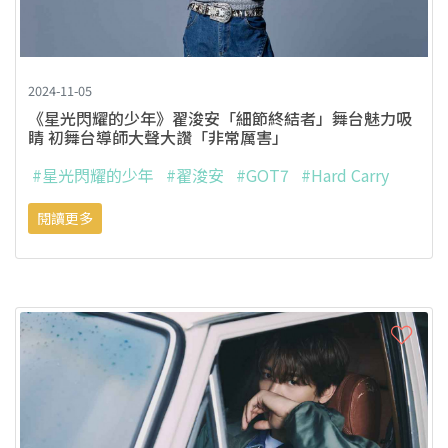
2024-11-05
《星光閃耀的少年》翟浚安「細節終結者」舞台魅力吸
睛 初舞台導師大聲大讚「非常厲害」
#星光閃耀的少年
#翟浚安
#GOT7
#Hard Carry
閱讀更多