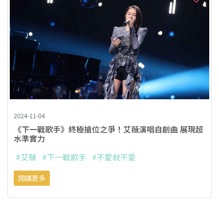
2024-11-04
《下一戰歌手》終極搶位之爭！艾薇演唱自創曲 展現超
水準實力
#艾薇
#下一戰歌手
#不愛就不愛
閱讀更多