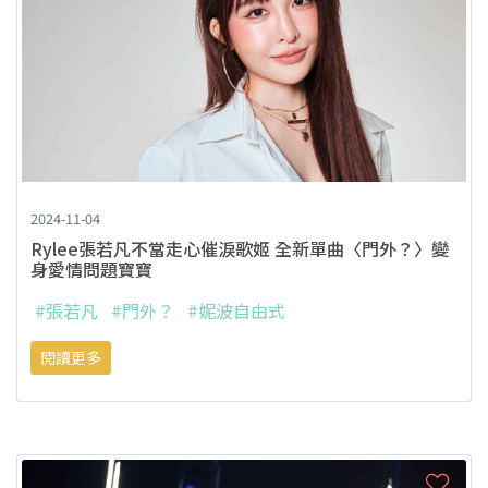
2024-11-04
Rylee張若凡不當走心催淚歌姬 全新單曲〈門外？〉變
身愛情問題寶寶
#張若凡
#門外？
#妮波自由式
閱讀更多