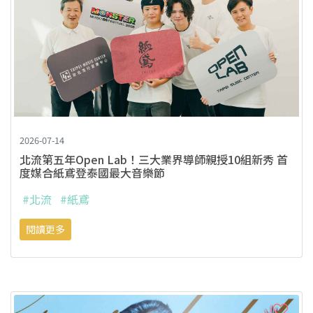
2026-07-14
北流第五年Open Lab！三大業界導師親授10組新秀 首
度媒合紙鳶登泰國最大音樂節
#北流
#紙鳶
閱讀更多