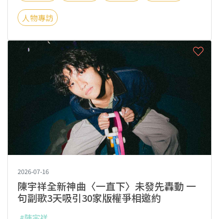
人物專訪
2026-07-16
陳宇祥全新神曲〈一直下〉未發先轟動 一
句副歌3天吸引30家版權爭相邀約
#陳宇祥