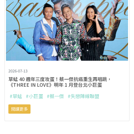
2026-07-13
草蜢 40 週年三度攻蛋！蔡一傑抗癌重生再唱跳，
《THREE IN LOVE》明年 1 月登台北小巨蛋
#草蜢
#小巨蛋
#蔡一傑
#失戀陣線聯盟
閱讀更多