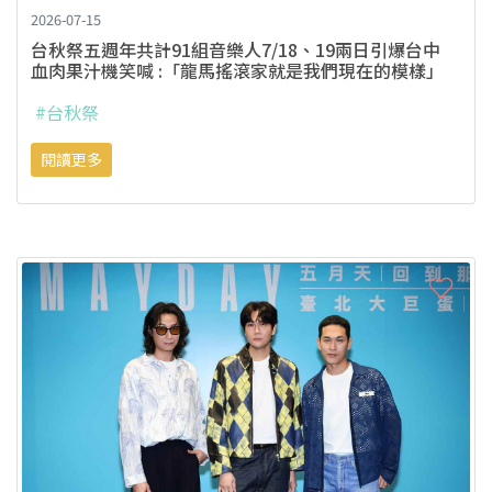
2026-07-15
台秋祭五週年共計91組音樂人7/18、19兩日引爆台中
血肉果汁機笑喊 :「龍馬搖滾家就是我們現在的模樣」
#台秋祭
閱讀更多