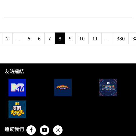
2
...
5
6
7
8
9
10
11
...
380
3
友站連結
追蹤我們