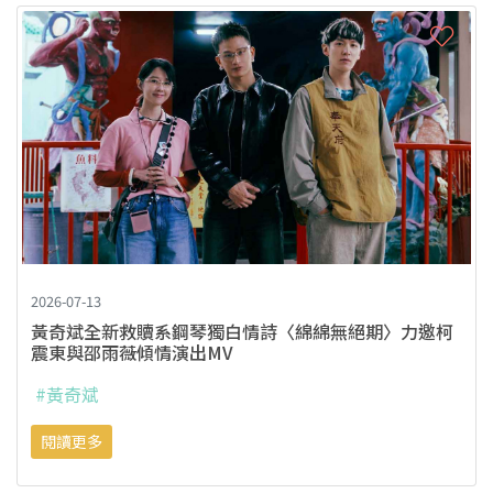
2026-07-13
黃奇斌全新救贖系鋼琴獨白情詩〈綿綿無絕期〉力邀柯
震東與邵雨薇傾情演出MV
#黃奇斌
閱讀更多