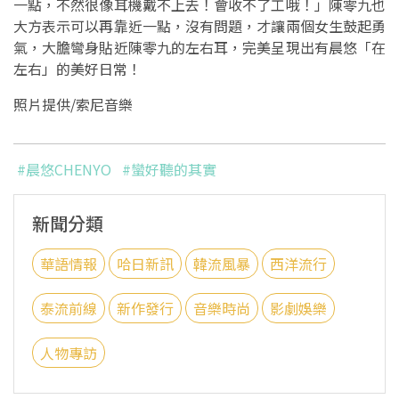
一點，不然很像耳機戴不上去！會收不了工哦！」陳零九也
大方表示可以再靠近一點，沒有問題，才讓兩個女生鼓起勇
氣，大膽彎身貼近陳零九的左右耳，完美呈現出有晨悠「在
左右」的美好日常！
照片提供/索尼音樂
#晨悠CHENYO
#蠻好聽的其實
新聞分類
華語情報
哈日新訊
韓流風暴
西洋流行
泰流前線
新作發行
音樂時尚
影劇娛樂
人物專訪