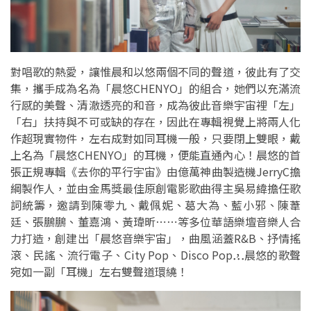
對唱歌的熱愛，讓惟晨和以悠兩個不同的聲道，彼此有了交
集，攜手成為名為「晨悠CHENYO」的組合，她們以充滿流
行感的美聲、清澈透亮的和音，成為彼此音樂宇宙裡「左」
「右」扶持與不可或缺的存在，因此在專輯視覺上將兩人化
作超現實物件，左右成對如同耳機一般，只要閉上雙眼，戴
上名為「晨悠CHENYO」的耳機，便能直通內心！晨悠的首
張正規專輯《去你的平行宇宙》由億萬神曲製造機JerryC擔
綱製作人，並由金馬獎最佳原創電影歌曲得主吳易緯擔任歌
詞統籌，邀請到陳零九、戴佩妮、葛大為、藍小邪、陳葦
廷、張鵬鵬、董嘉鴻、黃瑋昕⋯⋯等多位華語樂壇音樂人合
力打造，創建出「晨悠音樂宇宙」，曲風涵蓋R&B、抒情搖
滾、民謠、流行電子、City Pop、Disco Pop⋯⋯，晨悠的歌聲
宛如一副「耳機」左右雙聲道環繞！