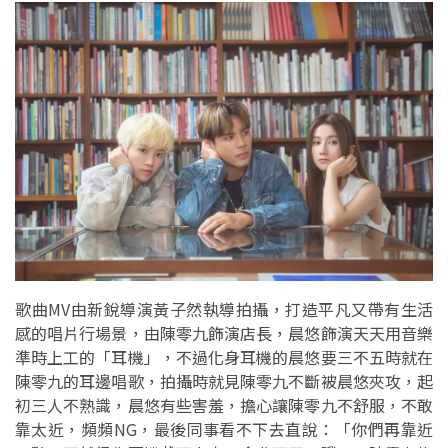
歌曲MV由新銳導演黃子然執導拍攝，打造平凡又帶有生活
感的唱片行場景，由陳零九飾演店長，晨悠飾演天天用音樂
準時上工的「耳機」，不過化身耳機的晨悠要三不五時就在
陳零九的耳邊唱歌，拍攝時就見陳零九不斷被晨悠夾攻，起
初三人不熟識，晨悠有些害羞，擔心讓陳零九不舒服，不敢
靠太近，頻頻NG，最後同事看不下去直說：「你們再靠近