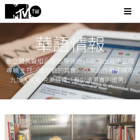
華語情報
最立體美聲組合晨悠 等待近10年 推出首張正規
專輯 主打〈蠻好聽的其實〉 人氣創作歌手陳零
九加入合唱 完美詮釋「看似渣男實則暖男」