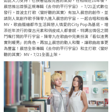
如此大力支持！也挾著這股完售的氣勢，在相隔近10年後，
晨悠推出首張正規專輯《去你的平行宇宙》，7/21正式數位
發行。首波主打歌〈蠻好聽的其實〉有加入晨悠的創作，並
請到人氣創作歌手陳零九進入晨悠的宇宙，一起合唱和拍攝
MV，歌曲描繪都市生活與戀人情愛的City Pop為基底，增
添近年流行的復古元素和俏皮成人都會感，特調出情侶之間
鬥嘴打鬧的平行宇宙，陳零九在歌曲中完美扮演「看似渣男
實則暖男」的角色，再加上晨悠的動人和聲，讓歌曲故事更
為豐富！晨悠全新專輯《去你的平行宇宙》和主打歌〈蠻好
聽的其實〉MV，7/21全面上架。