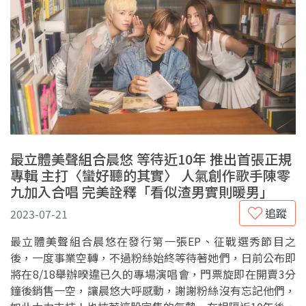
最立體美聲組合晨悠 等待近10年 推出首張正規
專輯 主打〈蠻好聽的其實〉 人氣創作歌手陳零
九加入合唱 完美詮釋「看似渣男實則暖男」
追蹤
2023-07-21
最立體美聲組合晨悠在發行第一張EP、征戰選秀節目之
後，一度事業空轉，不過粉絲始終等待著她們，日前公布即
將在8/18舉辦暌違已久的專場演唱會，門票旋即在開賣3分
鐘後銷售一空，讓晨悠大呼感動，謝謝粉絲沒有忘記他們，