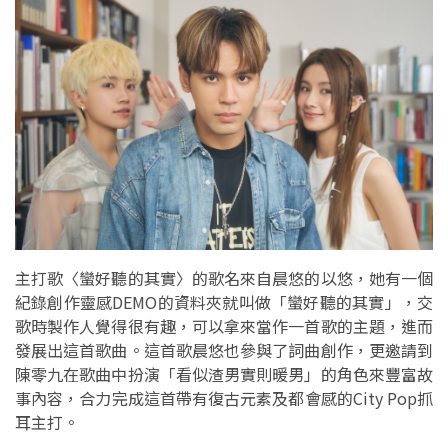
主打歌〈蠻好聽的其實〉的歌名來自晨悠的以悠，她有一個
紀錄創作靈感DEMO的資料夾就叫做「蠻好聽的其實」，交
歌時製作人覺得很有趣，可以拿來當作一首歌的主題，進而
發展出這首歌曲。這首歌晨悠也參與了詞曲創作，更邀請到
陳零九在歌曲中扮演「看似渣男實則暖男」的角色來豐富故
事內容，合力完成這首帶有復古元素及都會感的City Pop抓
耳主打。