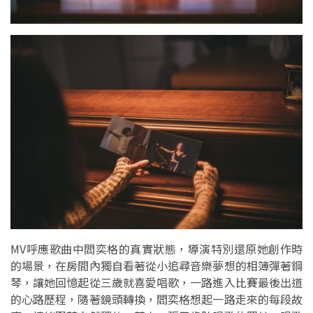
MV呼應歌曲中閻奕格的真實狀態，導演特別還原她創作時
的場景，在房間內獨自看著從小追尋音樂夢想的相簿彈著鋼
琴，讓她回憶起從三歲就喜愛唱歌，一路進入比賽最後出道
的心路歷程，隨著鏡頭轉換，閻奕格想起一路走來的每段故