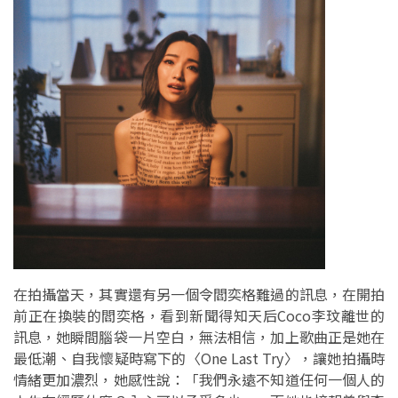
在拍攝當天，其實還有另一個令閻奕格難過的訊息，在開拍
前正在換裝的閻奕格，看到新聞得知天后Coco李玟離世的
訊息，她瞬間腦袋一片空白，無法相信，加上歌曲正是她在
最低潮、自我懷疑時寫下的〈One Last Try〉，讓她拍攝時
情緒更加濃烈，她感性說：「我們永遠不知道任何一個人的