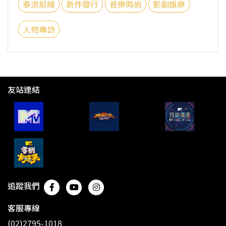
泰流前線
新作發行
音樂時尚
影劇娛樂
人物專訪
友站連結
追蹤我們
客服專線
(02)2795-1018