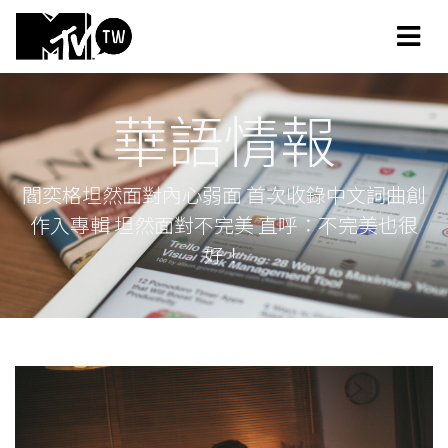
華語情報
閻奕格坦然面對內心弱面 首次收錄中文詞曲創
作入專輯 坦然面對不完美 直呼：不完美也很
好！