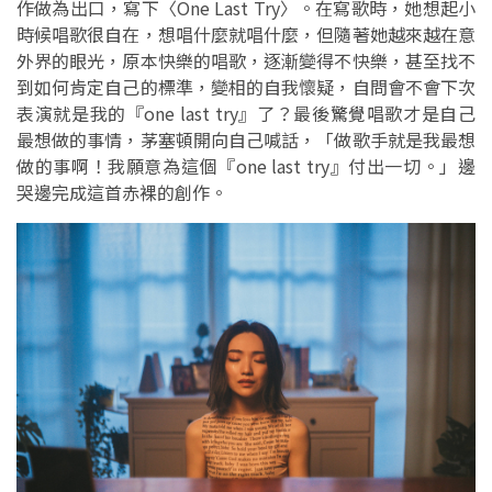
作做為出口，寫下〈One Last Try〉。在寫歌時，她想起小
時候唱歌很自在，想唱什麼就唱什麼，但隨著她越來越在意
外界的眼光，原本快樂的唱歌，逐漸變得不快樂，甚至找不
到如何肯定自己的標準，變相的自我懷疑，自問會不會下次
表演就是我的『one last try』了？最後驚覺唱歌才是自己
最想做的事情，茅塞頓開向自己喊話，「做歌手就是我最想
做的事啊！我願意為這個『one last try』付出一切。」邊
哭邊完成這首赤裸的創作。