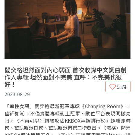
閻奕格坦然面對內心弱面 首次收錄中文詞曲創
作入專輯 坦然面對不完美 直呼：不完美也很
好！
追蹤
2023-08-29
「率性女聲」閻奕格最新冠軍專輯《Changing Room》，
佳評如潮！不僅實體專輯衝上冠軍、數位平台表現同樣亮
眼，〈不再可以〉持續攻佔KKBOX華語排行榜，蟬聯即時
榜、華語新歌日榜、華語新歌週榜三榜亞軍。〈滿格〉衝進