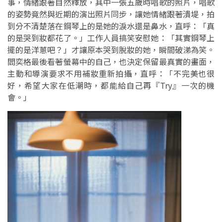
事，情緒跟著自然釋放，其中一張五歲時唱歌的照片，唱歌
的姿勢竟然與近期的演出照片同步，讓她情緒跟著潰堤，拍
到分不清楚落在鋼琴上的是她的淚水還是鼻水，直呼：「真
的是哭到妝都花了。」工作人員搞笑安慰她：「其實鋼琴上
擺的是洋蔥吧？」才讓原本哭到脫妝的她，瞬間破涕為笑。
閻奕格最後看著螢幕中的自己，也決定保留最真實的畫面，
主動和導演要求不用補妝重新拍攝，直呼：「不完美也很
好，希望大家在低潮時，都能給自己再『Try』一次的機
會。」