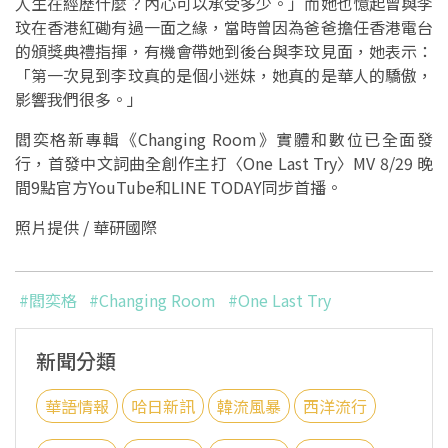
人生在經歷什麼？內心可以承受多少。」而她也憶起曾與李
玟在香港紅磡有過一面之緣，當時曾因為爸爸擔任香港電台
的頒獎典禮指揮，有機會帶她到後台與李玟見面，她表示：
「第一次見到李玟真的是個小迷妹，她真的是華人的驕傲，
影響我們很多。」
閻奕格新專輯《Changing Room》實體和數位已全面發
行，首發中文詞曲全創作主打〈One Last Try〉MV 8/29 晚
間9點官方YouTube和LINE TODAY同步首播。
照片提供 / 華研國際
#閻奕格
#Changing Room
#One Last Try
新聞分類
華語情報
哈日新訊
韓流風暴
西洋流行