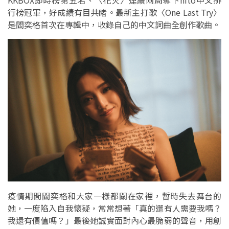
KKBOX即時榜第五名、〈花火〉連續兩周奪下hito中文排
行榜冠軍，好成績有目共睹。最新主打歌〈One Last Try〉
是閻奕格首次在專輯中，收錄自己的中文詞曲全創作歌曲。
疫情期間閻奕格和大家一樣都關在家裡，暫時失去舞台的
她，一度陷入自我懷疑，常常想著「真的還有人需要我嗎？
我還有價值嗎？」最後她誠實面對內心最脆弱的聲音，用創