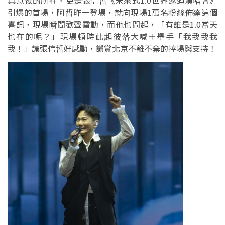
具意義的所在、更是張信哲《未來式1.0世界巡迴演唱會》
引爆的首場，阿哲昨一登場，就向現場1萬名粉絲佈達這個
喜訊，現場瞬間歡聲雷動，而他也問起，「有誰是1.0當天
也在的呢？」現場頓時此起彼落大喊＋舉手「我我我我
我！」讓張信哲好感動，讚賞北京不離不棄的捧場與支持！