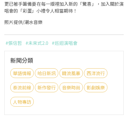
更已著手籌備要在每一版裡加入新的「驚喜」，加入關於演
唱會的「彩蛋」小禮令人相當期待！
照片提供/潮水音樂
#張信哲
#未來式2.0
#巡迴演唱會
新聞分類
華語情報
哈日新訊
韓流風暴
西洋流行
泰流前線
新作發行
音樂時尚
影劇娛樂
人物專訪