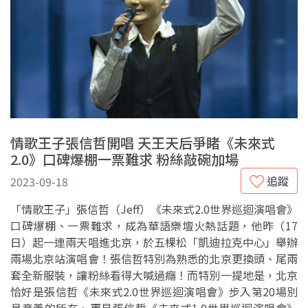
情歌王子張信哲開唱 天王天后爭睹《未來式
2.0》口碑爆棚一票難求 粉絲敲碗加場
追蹤
2023-09-18
「情歌王子」張信哲（Jeff）《未來式2.0世界巡迴演唱會》
口碑爆棚、一票難求，成為華語樂壇火熱話題，他昨（17
日）起一連兩天唱進北京，於五棵松「凱迪拉克中心」舉辦
兩場北京站演唱會！張信哲特別為熟悉的北京更換頭、尾兩
套全新服裝，讓粉絲看得大喊過癮！而特別一提地是，北京
恰好是張信哲《未來式2.0世界巡迴演唱會》步入第20場別