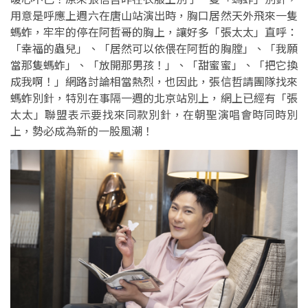
用意是呼應上週六在唐山站演出時，胸口居然天外飛來一隻
螞蚱，牢牢的停在阿哲哥的胸上，讓好多「張太太」直呼：
「幸福的蟲兒」、「居然可以依偎在阿哲的胸膛」、「我願
當那隻螞蚱」、「放開那男孩！」、「甜蜜蜜」、「把它換
成我啊！」網路討論相當熱烈，也因此，張信哲請團隊找來
螞蚱別針，特別在事隔一週的北京站別上，網上已經有「張
太太」聯盟表示要找來同款別針，在朝聖演唱會時同時別
上，勢必成為新的一股風潮！