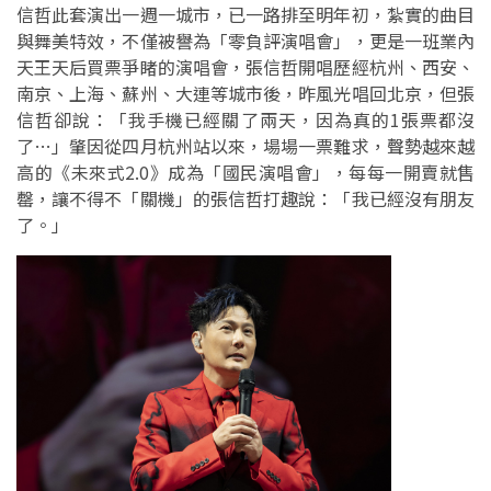
信哲此套演出一週一城市，已一路排至明年初，紮實的曲目
與舞美特效，不僅被譽為「零負評演唱會」，更是一班業內
天王天后買票爭睹的演唱會，張信哲開唱歷經杭州、西安、
南京、上海、蘇州、大連等城市後，昨風光唱回北京，但張
信哲卻說：「我手機已經關了兩天，因為真的1張票都沒
了…」肇因從四月杭州站以來，場場一票難求，聲勢越來越
高的《未來式2.0》成為「國民演唱會」，每每一開賣就售
罄，讓不得不「關機」的張信哲打趣說：「我已經沒有朋友
了。」