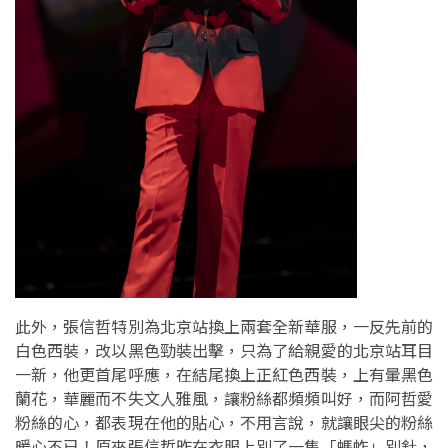
此外，張信哲特別為北京站換上兩套全新華服，一反先前的
白色西裝，改以黑色勁裝出擊，只為了給親愛的北京站耳目
一新，他更首尾呼應，在結尾換上正紅色西裝，上有暈黑色
蘭花，華麗而不失文人雅風，讓粉絲都頻頻叫好，而阿哲愛
粉絲的心，都表現在他的貼心，不用言說，就讓眼尖的粉絲
暖心不已！原來張信哲昨在衣服上別了一隻「螞蚱」別針，