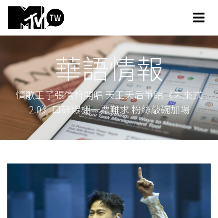
華語情報
情歌王子張信哲開唱 天王天后爭睹《未來式
2.0》口碑爆棚一票難求 粉絲敲碗加場