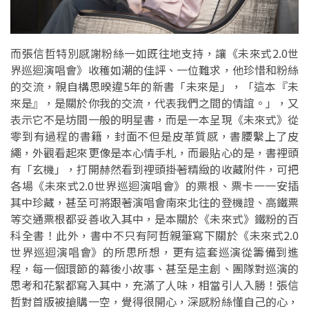
而張信哲特別感謝粉絲一如既往地支持，讓《未來式2.0世
界巡迴演唱會》收穫如潮的佳評、一位難求，他珍惜和粉絲
的交流，親自構思暌違5年的新書「未來是」，「這本『未
來是』，是關於你我的交流，代表我們之間的情誼。」，又
表示它不是坊間一般的明星書，而是一本呈現《未來式》從
零到有過程的書籍，封面不但是皮革質感，書腰繫上了皮
繩，外觀看起來更像是本心情手札，而最貼心的是，書裡頭
有「玄機」，打開赫然看到裡頭掛著精緻的收藏附件，可把
各場《未來式2.0世界巡迴演唱會》的票根、票卡一一安插
其中珍藏，甚至可將跟著演唱會南來北往的登機證、高鐵票
等交通票根都妥善收入其中，是本關於《未來式》鐵粉的百
科全書！此外，書中不只有阿哲親筆寫下關於《未來式2.0
世界巡迴演唱會》的所思所想，更有這套巡演從籌備到進
程，每一個環節的幕後小故事、甚至是主創、團隊對巡演的
思考和花絮都寫入其中，充滿了人味，相當引人入勝！張信
哲對首版被搶購一空，覺得很開心，深感粉絲懂自己的心，