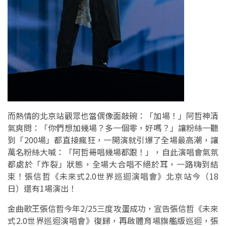
而熱情的北京站觀眾也當偶像面敲碗：「加場！」阿哲神清
氣爽問：「你們想加幾場？多一個零，好嗎？」讓粉絲一聽
到「200場」都直接瘋狂，一開演就引爆了全場最高潮，讓
萬名粉絲大喊：「阿哲哥唱幾場都跟！」，自此演唱會氣氛
都處於「炸裂」狀態，全場大合唱不絕於耳，一路嗨到結
束！張信哲《未來式2.0世界巡迴演唱會》北京站今（18
日）還有1場演出！
金曲歌王張信哲今年2/25三度攻蛋成功，宣告張信哲《未來
式2.0世界巡迴演唱會》復歸，再啟體育場旗艦版巡迴，張