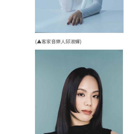
(
▲客家音樂人邱淑蟬
)