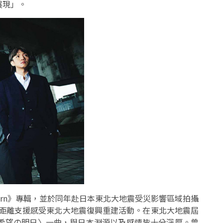
展現」。
born》專輯，並於同年赴日本東北大地震受災影響區域拍攝
近距離支援感受東北大地震復興重建活動。在東北大地震屆
〈希望の明日〉一曲，與日本淵源以及感情皆十分深厚。曾