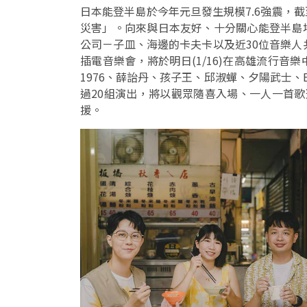
日本能登半島於今年元旦發生規模7.6強震，
災害」。向來與日本友好、十分關心能登半島
公司－子皿、海邊的卡夫卡以及近30位音樂人共同
插電音樂會，將於明日(1/16)在高雄流行
1976、薛詒丹、孩子王、邱淑蟬、夕陽武士、Em
過20組演出，將以觀眾隨喜入場、一人一首
援。