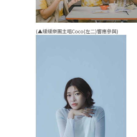
(
▲緩緩樂團主唱Coco(左二)響應參與
)