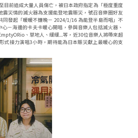
截至目前造成大量人員傷亡，被日本政府指定為「極度重度
地震災情的滅火器為支援能登地震賑災，號召音樂圈好友
發起「暖暖不嫌晚－ 2024/1/16 為能登半島而唱」不
音樂中心－海邊的卡夫卡暖心開唱，參與音樂人包括滅火器、
ptyORio、草地人、緩緩...等，近30位音樂人將帶來超
歌形式接力演唱3小時，期待能為日本賑災獻上最暖心的支