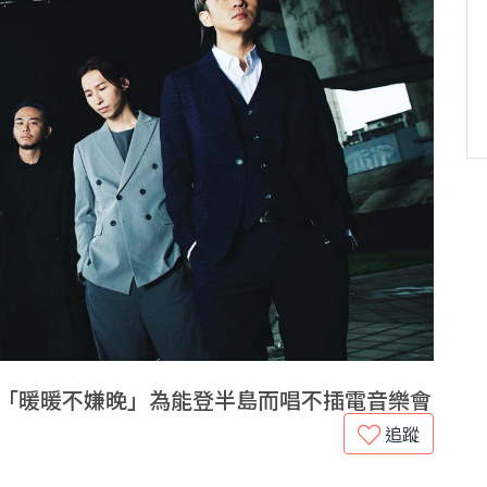
16「暖暖不嫌晚」為能登半島而唱不插電音樂會
追蹤