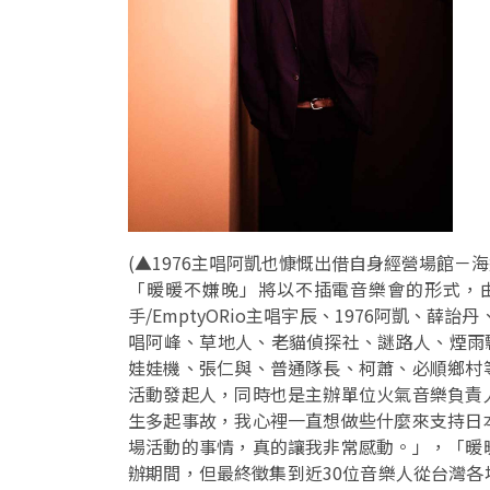
(
▲1976主唱阿凱也慷慨出借自身經營場館－海邊的卡夫卡力挺本
「暖暖不嫌晚」將以不插電音樂會的形式，
手/EmptyORio主唱宇辰、1976阿凱、薛
唱阿峰、草地人、老貓偵探社、謎路人、煙雨飄
娃娃機、張仁與、普通隊長、柯蕭、必順鄉村
活動發起人，同時也是主辦單位火氣音樂負責
生多起事故，我心裡一直想做些什麼來支持日
場活動的事情，真的讓我非常感動。」，「暖
辦期間，但最終徵集到近30位音樂人從台灣