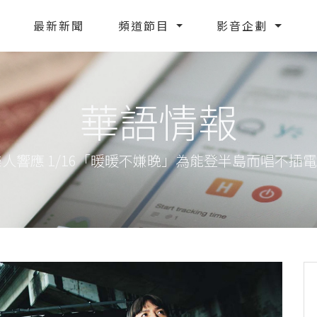
最新新聞
頻道節目
影音企劃
華語情報
樂人響應 1/16「暖暖不嫌晚」為能登半島而唱不插