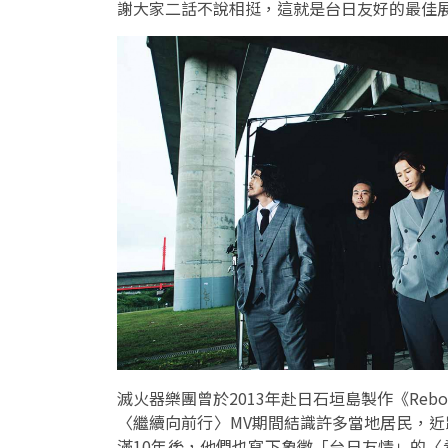
謝大家二話不說相挺，這就是台日友好的最佳
滅火器樂團曾於2013年赴日石垣島製作《Re
〈繼續向前行〉MV期間結識許多當地居民，
滿10年後，他們也寫下象徵「台日友情」的