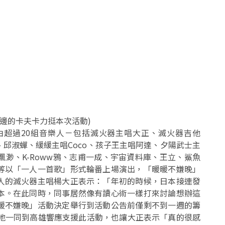
次活動​​​​​​​​​​​​​​
)
由超過20組音樂人－包括滅火器主唱大正、滅火器吉他
詒丹、邱淑蟬、緩緩主唱Coco、孩子王主唱阿達、夕陽武士主
渺、K-Roww鴉、志甫一成、宇宙資料庫、王立、鯊魚
等以「一人一首歌」形式輪番上場演出，「暖暖不嫌晚」
人的滅火器主唱楊大正表示：「年初的時候，日本接連發
本。在此同時，同事居然像有讀心術一樣打來討論想辦這
暖不嫌晚」活動決定舉行到活動公告前僅剩不到一週的籌
各地一同到高雄響應支援此活動，也讓大正表示「真的很感