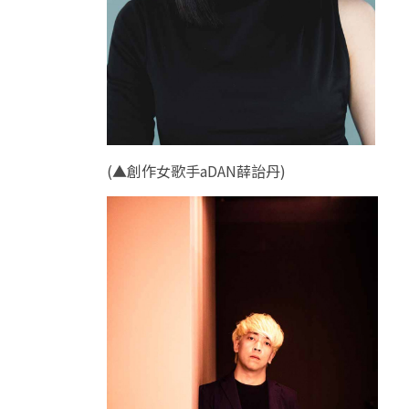
(
▲創作女歌手aDAN薛詒丹
)