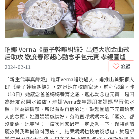
琟娜 Verna《量子幹嘛糾纏》出道大咖金曲歌
后助攻 歡度春節起心動念手包元寶 孝親圍爐
追蹤
2024-02-11
「新生代率真舞姬」琟娜Verna唱跳過人，甫推出首張個人
EP《量子幹嘛糾纏》，就迅速在校園竄起，前程似錦。昨
（10日）她感念爸爸媽媽養育之恩，起心動念包元寶，是因
為好友家開水餃店，琟娜Verna去年跟朋友媽媽學習包水
餃，因為被稱讚，所以有點自信的她，鼓起圍爐下元寶給家
人的念頭，她跟媽媽感情好，有時直呼媽媽本名「麗芬」都
沒關係，她笑說：「這次回家過年一定要秀一下，還特別請
麗芬幫我準備餡料跟皮。」結果媽媽也技癢說想包，於是乎
變成母女PK大對決，只花了半小時就包好，但顯然琟娜