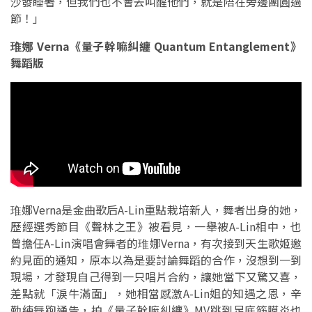
沙發睡著，但我們也不會去叫醒他們，就是陪在旁邊團圓過
節！」
琟娜 Verna《量子幹嘛糾纏 Quantum Entanglement》
舞蹈版
琟娜Verna是金曲歌后A-Lin重點栽培新人，舞者出身的她，
歷經選秀節目《聲林之王》被看見，一舉被A-Lin相中，也
曾擔任A-Lin演唱會舞者的琟娜Verna，有次接到天生歌姬邀
約見面的通知，原本以為是要討論舞蹈的合作，沒想到一到
現場，才發現自己得到一只唱片合約，讓她當下又驚又喜，
差點就「淚牛滿面」，她相當感激A-Lin姐的知遇之恩，辛
勤練舞跑通告，拍《量子幹嘛糾纏》MV跳到足底筋膜炎也