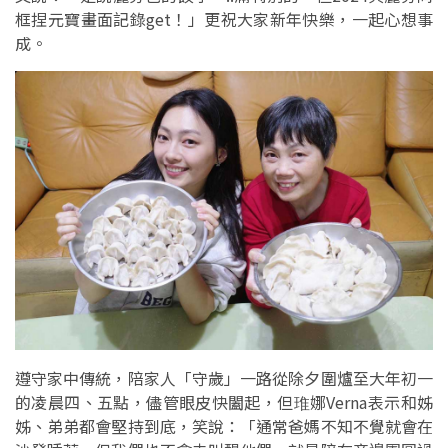
框捏元寶畫面記錄get！」更祝大家新年快樂，一起心想事
成。
遵守家中傳統，陪家人「守歲」一路從除夕圍爐至大年初一
的凌晨四、五點，儘管眼皮快闔起，但琟娜Verna表示和姊
姊、弟弟都會堅持到底，笑說：「通常爸媽不知不覺就會在