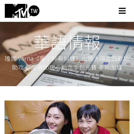
華語情報
琟娜 Verna《量子幹嘛糾纏》出道大咖金曲歌后
助攻 歡度春節起心動念手包元寶 孝親圍爐