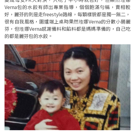
Verna包的水餃有師出專業指導，個個飽滿勻稱，賣相較
好，麗芬的則是走freestyle路線，每顆樣貌都是獨一無二，
很有自我風格，圍爐端上桌時果然琟娜Verna的分數小勝麗
芬，但琟娜Verna感謝備料和餡料都是媽媽準備的，自己吃
的都是麗芬包的水餃。