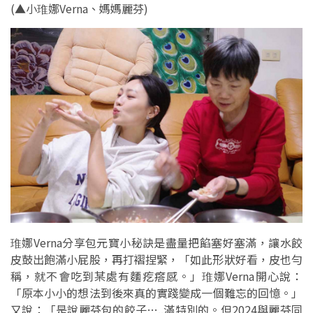
(▲小琟娜Verna、媽媽
麗芬
)
琟娜Verna分享包元寶小秘訣是盡量把餡塞好塞滿，讓水餃
皮鼓出飽滿小屁股，再打褶捏緊，「如此形狀好看，皮也勻
稱，就不會吃到某處有麵疙瘩感。」琟娜Verna開心說：
「原本小小的想法到後來真的實踐變成一個難忘的回憶。」
又說：「是說麗芬包的餃子…..滿特別的。但2024與麗芬同