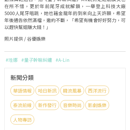
在所不惜，更於年前尾牙成就解鎖，一舉登上科技大廠
5000人尾牙唱跳，她也藉金龍年的到來向上天許願，希望
年後通告依然滿檔，邀約不斷，「希望有機會好好努力，可
以趕快幫姐賺大錢！」
照片提供 / 谷優娛樂
#琟娜
#量子幹嘛糾纏
#A-Lin
新聞分類
華語情報
哈日新訊
韓流風暴
西洋流行
泰流前線
新作發行
音樂時尚
影劇娛樂
人物專訪