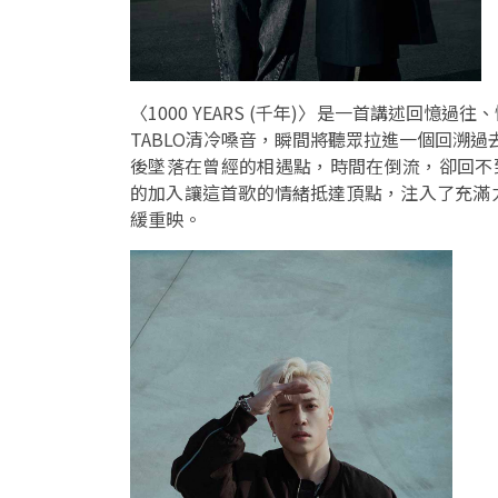
〈1000 YEARS (千年)〉是一首講述回
TABLO清冷嗓音，瞬間將聽眾拉進一個回溯過
後墜落在曾經的相遇點，時間在倒流，卻回不到
的加入讓這首歌的情緒抵達頂點，注入了充滿
緩重映。