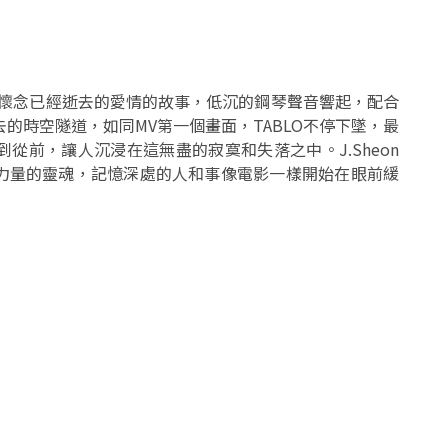
憶過往、懷念已經逝去的愛情的故事，低沉的鋼琴聲音響起，配合
去的時空隧道，如同MV第一個畫面，TABLO不停下墜，最
從前，讓人沉浸在這無盡的寂寞和失落之中。J.Sheon
力量的靈魂，記憶深處的人和事像電影一樣開始在眼前緩