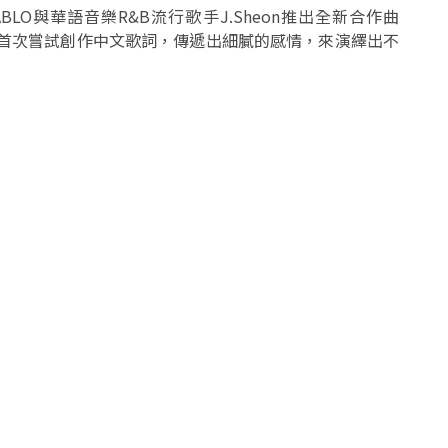
ABLO與華語音樂R&B流行歌手J.Sheon推出全新合作曲
ABLO首次嘗試創作中文歌詞，傳遞出細膩的感情，來演繹出不