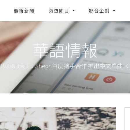
最新新聞
頻道節目
影音企劃
華語情報
與R&B天王J.Sheon首度攜手合作 推出中文單曲〈100