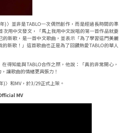
EARS (千年)〉並非是TABLO一次偶然創作，而是經過長時間的準
上首次用中文發文，「馬上我用中文說唱的第一首作品就要
己的新歌，是一首中文歌曲，並表示「為了學習這門美麗
的新歌！」這首歌曲也正是為了回饋熱愛TABLO的華人
作品，在得知能與TABLO合作之際，他說：「真的非常開心，
力，讓歌曲的情緒更具張力！
S (千年)〉和MV，於3/29正式上架。
ficial MV