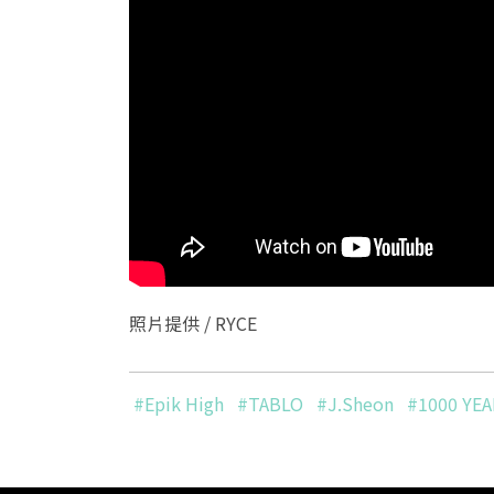
照片提供 / RYCE
#Epik High
#TABLO
#J.Sheon
#1000 YE