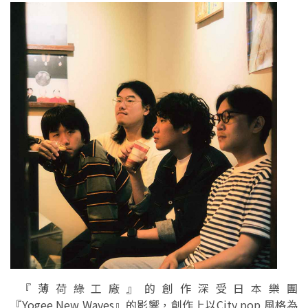
『薄荷綠工廠』的創作深受日本樂團
『Yogee New Waves』的影響，創作上以City pop 風格為