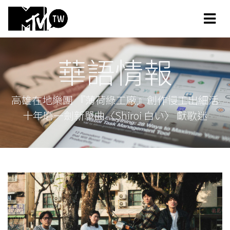
華語情報
高雄在地樂團 『薄荷綠工廠』創作慢工出細活
十年磨一劍新單曲〈Shiroi 白い〉 獻歌迷