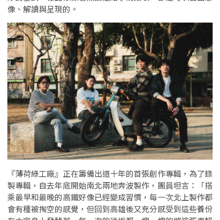
像、解讀與呈現的。
『薄荷綠工廠』正在籌備出道十年的首張創作專輯，為了錄
製專輯，自去年底開始南北兩地奔波製作，團員坦言：「搭
乘最早和最晚的高鐵好像已經變成習慣，每一次北上製作都
會有種被掏空的感覺，但回到高雄後又充分感受到這些養份