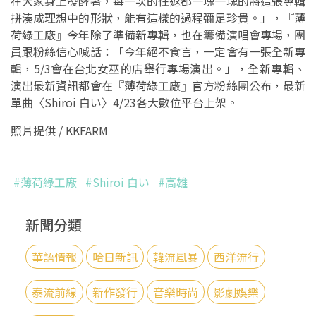
在大家身上發酵著，每一次的往返都一塊一塊的將這張專輯
拼湊成理想中的形狀，能有這樣的過程彌足珍貴。」，『薄
荷綠工廠』今年除了準備新專輯，也在籌備演唱會專場，團
員跟粉絲信心喊話：「今年絕不食言，一定會有一張全新專
輯，5/3會在台北女巫的店舉行專場演出。」，全新專輯、
演出最新資訊都會在『薄荷綠工廠』官方粉絲團公布，最新
單曲〈Shiroi 白い〉4/23各大數位平台上架。
照片提供 / KKFARM
#薄荷綠工廠
#Shiroi 白い
#高雄
新聞分類
華語情報
哈日新訊
韓流風暴
西洋流行
泰流前線
新作發行
音樂時尚
影劇娛樂