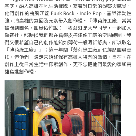
基底，融入高雄在地生活樣貌，寫著對日常的觀察與感受，
他們創作的曲風涵蓋 Funk Rock、Indie Pop，音樂律動性
強，將高雄的氛圍及元素帶入創作裡。『薄荷綠工廠』常常
被問到團名，團員佑竹說：「我跟51是大學同學，一起加入
熱音社，那時候我們都在舊鐵皮搭建像工廠的空間練團，我
們又很希望自己的創作能夠如薄荷一般清新舒爽，所以取名
『薄荷綠工廠』」；這十年間『薄荷綠工廠』也經歷團員更
換，但他們一路走來始終保有高雄人特有的熱情、自在，在
創作上從日常生活中探索創作，更不忘把他們最愛的家鄉高
雄寫進創作裡。