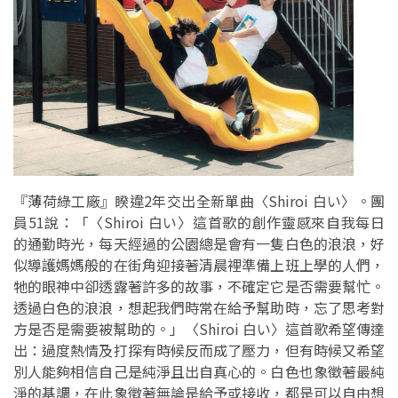
『薄荷綠工廠』睽違2年交出全新單曲〈Shiroi 白い〉。團
員51說：「〈Shiroi 白い〉這首歌的創作靈感來自我每日
的通勤時光，每天經過的公園總是會有一隻白色的浪浪，好
似導護媽媽般的在街角迎接著清晨裡準備上班上學的人們，
牠的眼神中卻透露著許多的故事，不確定它是否需要幫忙。
透過白色的浪浪，想起我們時常在給予幫助時，忘了思考對
方是否是需要被幫助的。」〈Shiroi 白い〉這首歌希望傳達
出：過度熱情及打探有時候反而成了壓力，但有時候又希望
別人能夠相信自己是純淨且出自真心的。白色也象徵著最純
淨的基調，在此象徵著無論是給予或接收，都是可以自由想