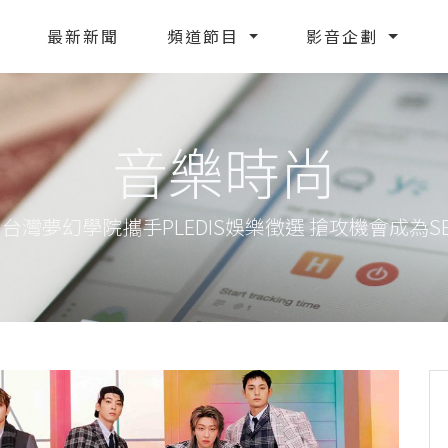
最新新聞
頻道節目
影音企劃
音樂時尚
台灣夢幻學院攜手PLEDIS娛樂徵選 搶攻機會成為SE