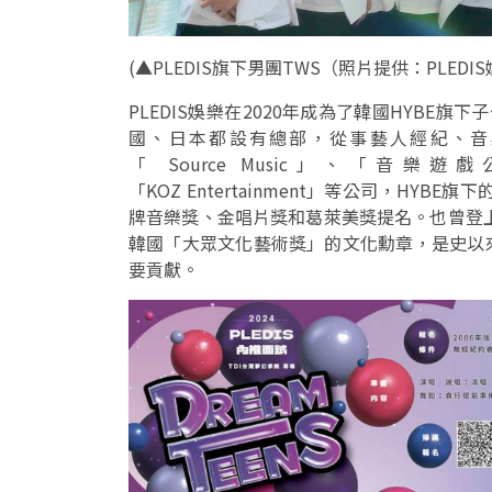
(
▲PLEDIS旗下男團TWS（照片提供：PLEDIS
PLEDIS娛樂在2020年成為了韓國HYBE
國、日本都設有總部，從事藝人經紀、音
「 Source Music」、「音樂遊戲公司S
「KOZ Entertainment」等公司，HY
牌音樂獎、金唱片獎和葛萊美獎提名。也曾登上
韓國「大眾文化藝術獎」的文化勳章，是史以
要貢獻。