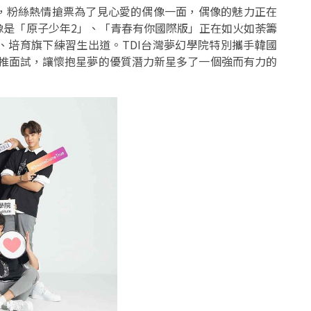
，粉絲熱情搶票為了見心愛的偶像一面，偶像的魅力正在
像是「原子少年2」、「青春有你國際版」正在如火如荼籌
、培育旗下練習生出道。TDI台灣夢幻學院特別攜手韓國
場內推面試，讓懷抱星夢的優質潛力新星多了一個強而有力的
。