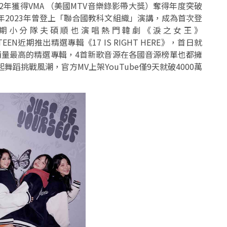
2年獲得VMA （美國MTV音樂錄影帶大獎）奪得年度突破
年2023年曾登上「聯合國教科文組織」演講，成為首次登
 。近期小分隊夫碩順也演唱熱門韓劇《淚之女王》
EVENTEEN近期推出精選專輯《17 IS RIGHT HERE》，首日就
銷量最高的精選專輯，4首新歌音源在各國音源榜單也都擁
k掀起舞蹈挑戰風潮，官方MV上架YouTube僅9天就破4000萬
。