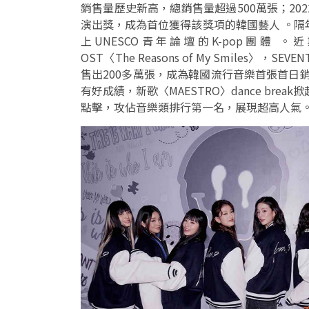
銷售量歷史新高，總銷售量超過500萬張；202
演出獎，成為首位獲得該獎項的韓國藝人 。隔
上UNESCO青年論壇的K-pop團體
OST〈The Reasons of My Smiles〉，S
售出200多萬張，成為韓國流行音樂首張首日
有好成績，新歌〈MAESTRO〉dance brea
點擊，攻佔音樂類排行第一名，展現超高人氣