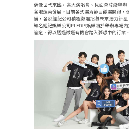
偶像世代來臨，各大演唱會、見面會陸續舉辦
各地蓬勃發展。目前各式選秀節目徵選開跑，
備，各家經紀公司積極徵選招募未來潛力新星
知名經紀娛樂公司PLEDIS娛樂將於舉辦專
管道，得以透過徵選有機會踏入夢想中的行業