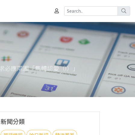
會 有求必應兩團「集體認愛（I）」
新聞分類
華語情報
哈日新訊
韓流風暴