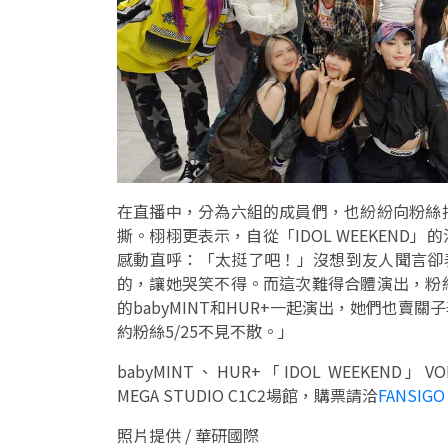
在直播中，分為六組的成員們，也紛紛向粉絲
撕。栩栩更表示，自從「IDOL WEEKEN
感動直呼：「太挺了吧！」沒想到友人聞言卻
的，讓她哭笑不得。而這次難得合體演出，粉
的babyMINT和HUR+一起演出，她們也
約粉絲5/25不見不散。」
babyMINT、HUR+「IDOL WEEKE
MEGA STUDIO C1C2場館，購票請洽
FANSIGO
照片提供 / 華研國際