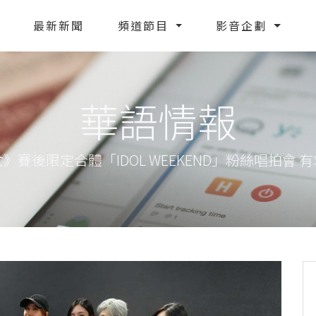
最新新聞
頻道節目
影音企劃
華語情報
來少女》賽後限定合體「IDOL WEEKEND」粉絲唱拍