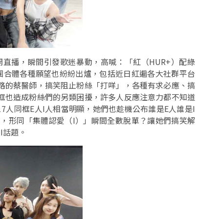
突襲開直播，瞬間引發歌迷暴動，高喊：「紅（HUR+）配綠
見兩團合體各種願望也紛紛出爐，包括近日紅遍各大社群平台
網路的蔡醫師，搞笑阻止粉絲「打咩」，各種有求必應、搞
同框也造成粉絲們的另類困擾，許多人反應注意力都不知道
7人同框E人I人相當明顯，她們也趁機公布誰是E人誰是I
來，形同「集體認愛（I）」瞬間全數脫單？讓她們搞笑解
I話題。