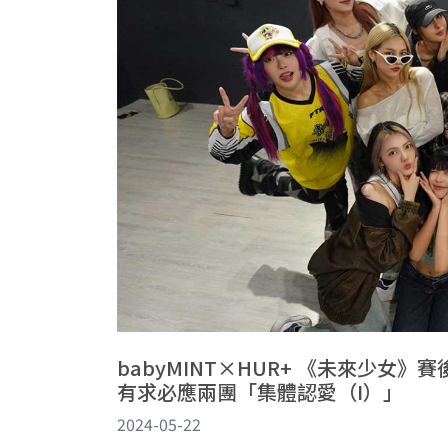
babyMINT×HUR+ 《未來少女》賽
有求必應兩團「集體認愛（I）」
2024-05-22