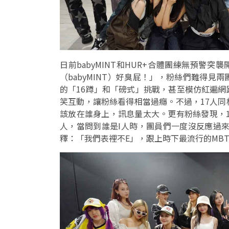
日前babyMINT和HUR+合體團練無預警
（babyMINT）好臭屁！」，粉絲們難得
的「16蹲」和「磅式」挑戰，甚至模仿紅遍
笑互動，讓粉絲看得相當過癮。不過，17人
該放在誰身上，訊息量太大。更有粉絲發現，1
人，當問到誰是I人時，團員們一度沒反應過
釋：「我們表裡不E」，跟上時下最流行的MBT