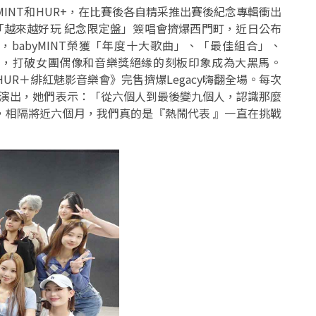
MINT和HUR+，在比賽後各自精采推出賽後紀念專輯衝出
場「越來越好玩 紀念限定盤」簽唱會擠爆西門町，近日公布
圍名單中，babyMINT榮獲「年度十大歌曲」、「最佳組合」、
名，打破女團偶像和音樂獎絕緣的刻板印象成為大黑馬。
HUR＋緋紅魅影音樂會》完售擠爆Legacy嗨翻全場。每次
T合體演出，她們表示：「從六個人到最後變九個人，認識那麼
，相隔將近六個月，我們真的是『熱鬧代表 』一直在挑戰