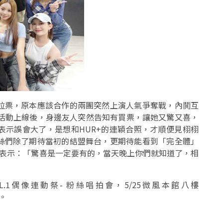
拉票，原本應該合作的兩團突然上演人氣爭奪戰，內鬨互
D」的活動上線後，身邊友人突然告知有買票，讓她又驚又喜，
表示誤會大了，是想和HUR+的連穎合照，才順便見栩栩
絲們除了期待當初的結盟舞台，更期待能看到「完全體」
賣關子表示：「驚喜是一定要有的，當天晚上你們就知道了，相
ND」VOL.1偶像連動祭- 粉絲唱拍會，5/25微風本館八樓
。