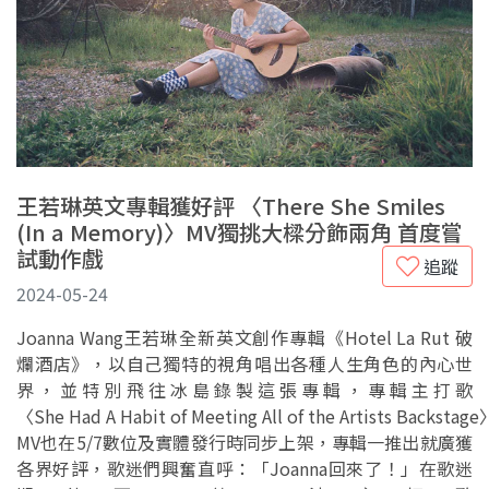
王若琳英文專輯獲好評 〈There She Smiles
(In a Memory)〉MV獨挑大樑分飾兩角 首度嘗
試動作戲
追蹤
2024-05-24
Joanna Wang王若琳全新英文創作專輯《Hotel La Rut 破
爛酒店》，以自己獨特的視角唱出各種人生角色的內心世
界，並特別飛往冰島錄製這張專輯，專輯主打歌
〈She Had A Habit of Meeting All of the Artists Backstage
MV也在5/7數位及實體發行時同步上架，專輯一推出就廣獲
各界好評，歌迷們興奮直呼：「Joanna回來了！」在歌迷