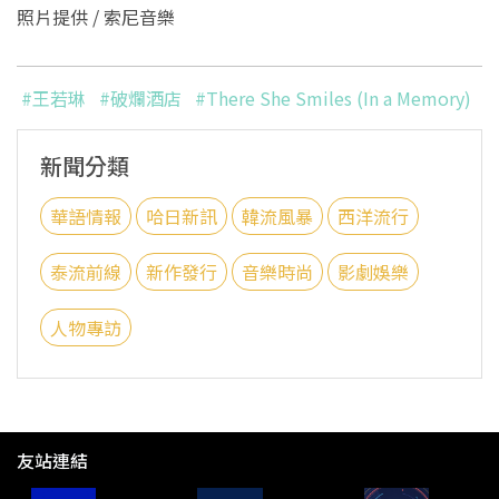
照片提供 / 索尼音樂
#王若琳
#破爛酒店
#There She Smiles (In a Memory)
新聞分類
華語情報
哈日新訊
韓流風暴
西洋流行
泰流前線
新作發行
音樂時尚
影劇娛樂
人物專訪
友站連結