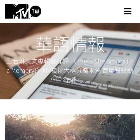
華語情報
王若琳英文專輯獲好評 〈There She Smiles (In
a Memory)〉MV獨挑大樑分飾兩角 首度嘗試動
作戲