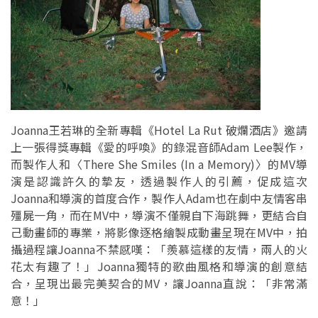
Joanna王若琳的全新專輯《Hotel La Rut 破爛酒店》邀請
上一張得獎專輯《愛的呼喚》的錄混音師Adam Lee製作，
而製作人和〈There She Smiles (In a Memory)〉的MV導
演是認識許久的摯友，透過製作人的引薦，促成這次
Joanna和導演的首度合作，製作人Adam也在劇中友情客串
殭屍一角，而在MV中，導演不僅親自下海跳舞，更結合自
己動畫師的專業，將影像逐格繪製成動畫呈現在MV中，拍
攝過程讓Joanna不禁感嘆：「羨慕這樣的友情，兩人的火
花太有趣了！」Joanna獨特的歌曲風格和導演的創意結
合，呈現出最完美契合的MV，讓Joanna直說：「非常滿
意！」