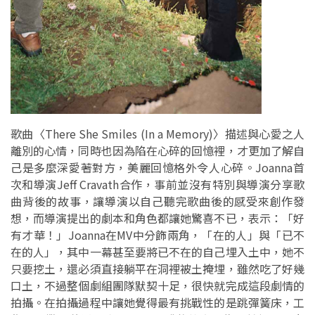
歌曲〈There She Smiles (In a Memory)〉描述與心愛之人
離別的心情，同時也因為陷在心碎的回憶裡，才更加了解自
己是多麼深愛著對方，美麗回憶格外令人心碎。Joanna首
次和導演Jeff Cravath合作，事前並沒有特別與導演分享歌
曲背後的故事，讓導演以自己聽完歌曲後的感受來創作發
想，而導演提出的劇本和角色都讓她驚喜不已，表示：「好
有才華！」
Joanna在MV中分飾兩角，「在的人」與「已不
在的人」，其中一幕甚至要將已不在的自己埋入土中，她不
只要挖土，還必須直接躺平在洞裡被土掩埋，雖然吃了好幾
口土，不過整個劇組團隊默契十足，很快就完成這段劇情的
拍攝。在拍攝過程中讓她覺得最有挑戰性的是跳彈簧床，工