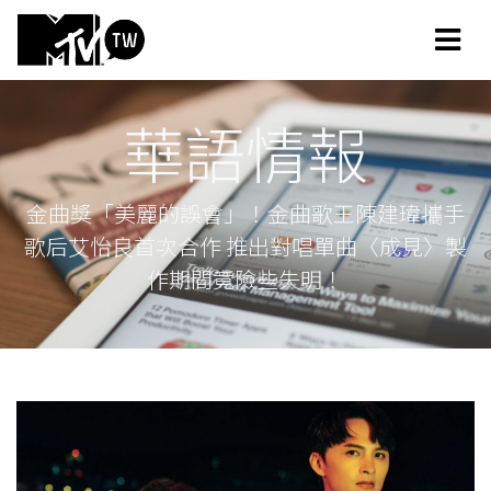
華語情報
金曲獎「美麗的誤會」！金曲歌王陳建瑋攜手
歌后艾怡良首次合作 推出對唱單曲〈成見〉製
作期間竟險些失明！