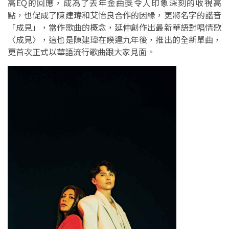
高EQ的回應，成為了去年金曲獎令人印象深刻的收視高
點，也促成了陳建瑋和艾怡良合作的因緣，更將名字的諧音
「成見」，當作歌曲的概念，延伸創作出最新華語對唱情歌
〈成見〉，這也是陳建瑋在睽違九年後，推出的全新單曲，
更首次正式以華語流行歌曲跟大家見面。