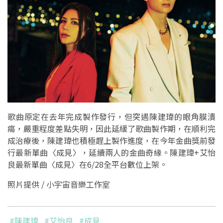
歌曲原定在去年完成製作發行，但突遇陳建瑋的眼角膜潰
瘍，嚴重程度差點失明，因此延緩了歌曲製作期，在順利完
成治療後，陳建瑋也積極趕上製作進度，在今年金曲獎前發
行最新單曲〈成見〉，延續兩人的金曲奇緣。陳建瑋+艾怡
良最新單曲〈成見〉在6/28全平台數位上架。
照片提供 /
小宇宙音樂工作室
#陳建瑋
#艾怡良
#成見