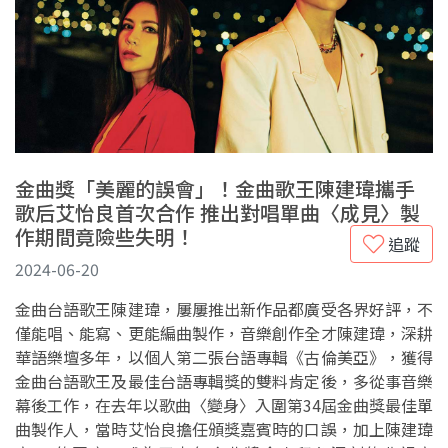
金曲獎「美麗的誤會」！金曲歌王陳建瑋攜手
歌后艾怡良首次合作 推出對唱單曲〈成見〉製
作期間竟險些失明！
追蹤
2024-06-20
金曲台語歌王陳建瑋，屢屢推出新作品都廣受各界好評，不
僅能唱、能寫、更能編曲製作，音樂創作全才陳建瑋，深耕
華語樂壇多年，以個人第二張台語專輯《古倫美亞》，獲得
金曲台語歌王及最佳台語專輯獎的雙料肯定後，多從事音樂
幕後工作，在去年以歌曲〈變身〉入圍第34屆金曲獎最佳單
曲製作人，當時艾怡良擔任頒獎嘉賓時的口誤，加上陳建瑋