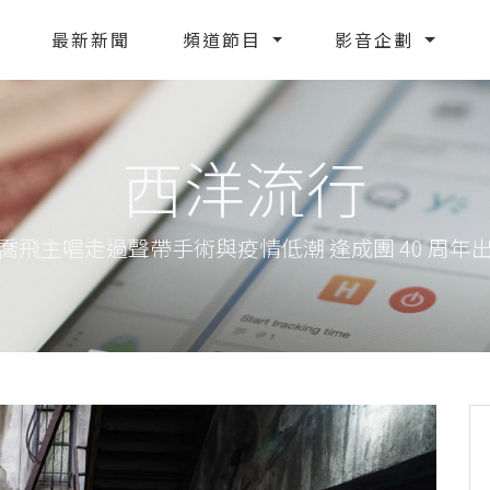
最新新聞
頻道節目
影音企劃
西洋流行
喬飛主唱走過聲帶手術與疫情低潮 逢成團 40 周年