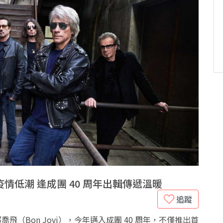
低潮 逢成團 40 周年出輯傳遞溫暖
追蹤
喬飛（Bon Jovi），今年邁入成團 40 周年，不僅推出首