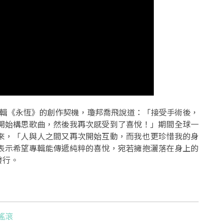
年專輯《永恆》的創作契機，瓊邦喬飛說道：「接受手術後，
開始構思歌曲，然後我再次感受到了喜悅！」期間全球一
來，「人與人之間又再次開始互動，而我也更珍惜我的身
表示希望專輯能傳遞純粹的喜悅，宛若擁抱灑落在身上的
發行。
搖滾