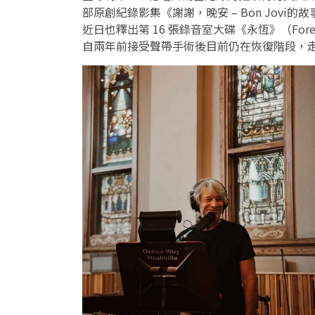
部原創紀錄影集《謝謝，晚安 – Bon Jovi的故事》（Tha
近日也釋出第 16 張錄音室大碟《永恆》（Forev
自兩年前接受聲帶手術後目前仍在恢復階段，