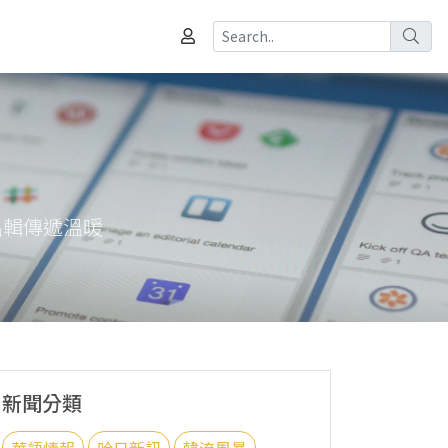
出輯傳遞溫暖
新聞分類
華語情報
哈日新訊
韓流風暴