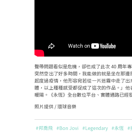
聲帶問題看似是危機，卻也成了此次 40 周
突然空出了好多時間，我能做的就是坐在那邊
起度過疫情，他形容宛若從一片迷霧中走了出
體，以上種種感受都促成了這次的作品。」他
暖陽。《永恆》全台數位平台、實體通路已經
照片提供 / 環球音樂
#邦喬飛
#Bon Jovi
#Legendary
#永恆
#