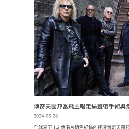
傳奇天團邦喬飛主唱走過聲帶手術與疫情
2024-06-28
全球寫下 1.3 億唱片銷售紀錄的搖滾傳奇天團邦