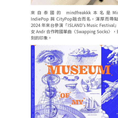
來自泰國的 mindfreakkk本名是Mind-G
IndiePop 與 CityPop融合而名，渾
2024 年來台參演「ISLAND's Music 
女 Andr 合作跨國單曲〈Swapping S
刻的印象。