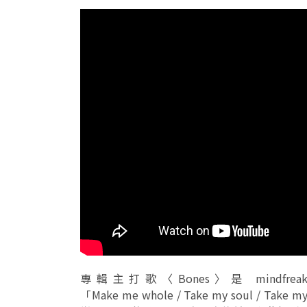
專輯主打歌〈Bones〉是 mind
「Make me whole / Take my soul / T