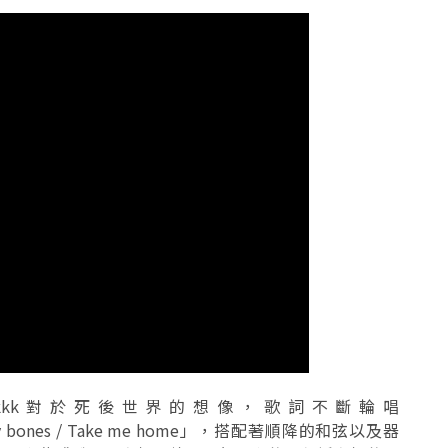
freakkk對於死後世界的想像，歌詞不斷輪唱
ake my bones / Take me home」，搭配著順降的和弦以及器