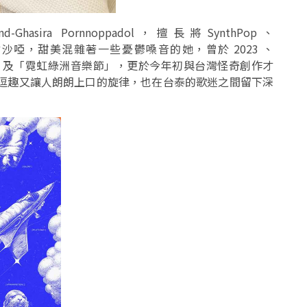
hasira Pornnoppadol，擅長將SynthPop、
厚而帶點沙啞，甜美混雜著一些憂鬱嗓音的她，曾於 2023 、
Festival」及「霓虹綠洲音樂節」，更於今年初與台灣怪奇創作才
ocks〉，逗趣又讓人朗朗上口的旋律，也在台泰的歌迷之間留下深