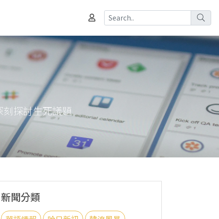
s》 深刻探討生死議題
新聞分類
華語情報
哈日新訊
韓流風暴