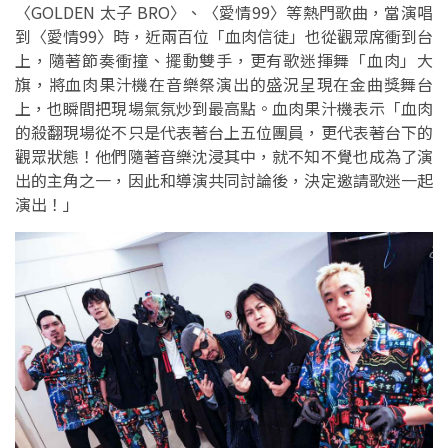
〈GOLDEN 太子 BRO〉、〈愛情99〉等熱門歌曲，當演唱
到〈愛情99〉時，近兩百位「血肉信徒」也從觀眾席衝到台
上，隨著節奏衝撞、擺動雙手，更有歌迷揮舞「血肉」大
旗，將血肉果汁機在音樂祭演出的盛況呈現在金曲獎舞台
上，也瞬間把現場氣氛炒到最高點。血肉果汁機表示「血肉
的殺翻現場從不只是代表著台上五位團員，更代表著台下的
觀眾狀態！他們隨著音樂沈浸其中，就不知不覺也成為了演
出的主角之一，因此和導演共同討論後，決定邀請歌迷一起
演出！」