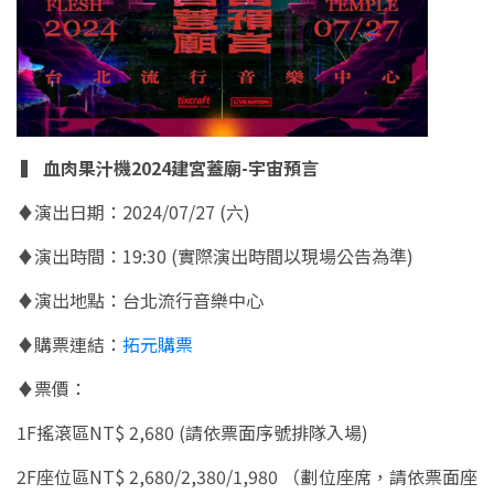
▍
血肉果汁機2024建宮蓋廟-宇宙預言
♦演出日期：2024/07/27 (六)
♦演出時間：19:30 (實際演出時間以現場公告為準)
♦演出地點：台北流行音樂中心
♦購票連結：
拓元購票
♦票價：
1F搖滾區NT$ 2,680 (請依票面序號排隊入場)
2F座位區NT$ 2,680/2,380/1,980 （劃位座席，請依票面座