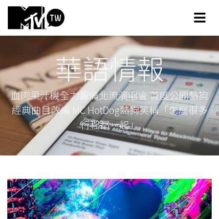
華語情報
血肉果汁機全力籌備北流演唱會 首度公開熱狗
經典曲目改編 MC HotDog熱狗笑稱「怎麼很多
行程都一起」