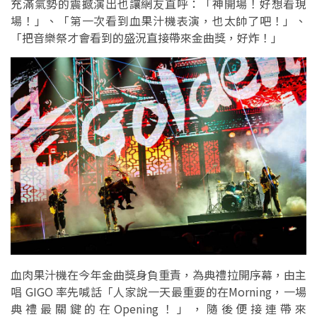
充滿氣勢的震撼演出也讓網友直呼：「神開場！好想看現
場！」、「第一次看到血果汁機表演，也太帥了吧！」、
「把音樂祭才會看到的盛況直接帶來金曲獎，好炸！」
血肉果汁機在今年金曲獎身負重責，為典禮拉開序幕，由主
唱 GIGO 率先喊話「人家說一天最重要的在Morning，一場
典禮最關鍵的在Opening！」，隨後便接連帶來