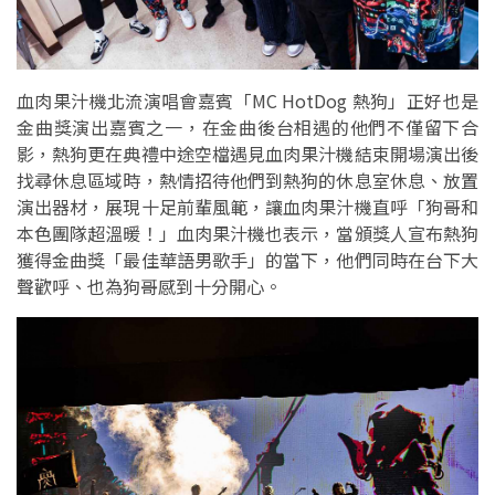
血肉果汁機北流演唱會嘉賓「MC HotDog 熱狗」正好也是
金曲獎演出嘉賓之一，在金曲後台相遇的他們不僅留下合
影，熱狗更在典禮中途空檔遇見血肉果汁機結束開場演出後
找尋休息區域時，熱情招待他們到熱狗的休息室休息、放置
演出器材，展現十足前輩風範，讓血肉果汁機直呼「狗哥和
本色團隊超溫暖！」血肉果汁機也表示，當頒獎人宣布熱狗
獲得金曲獎「最佳華語男歌手」的當下，他們同時在台下大
聲歡呼、也為狗哥感到十分開心。