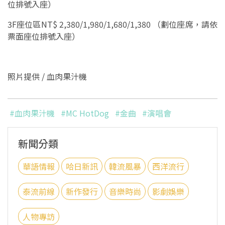
位排號入座）
3F座位區NT$ 2,380/1,980/1,680/1,380 （劃位座席，請依
票面座位排號入座）
照片提供 /
血肉果汁機
#血肉果汁機
#MC HotDog
#金曲
#演唱會
新聞分類
華語情報
哈日新訊
韓流風暴
西洋流行
泰流前線
新作發行
音樂時尚
影劇娛樂
人物專訪