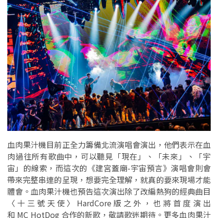
血肉果汁機目前正全力籌備北流演唱會演出，他們表示在血
肉過往所有歌曲中，可以聽見「現在」、「未來」、「宇
宙」的線索，而這次的《建宮蓋廟-宇宙預言》演唱會則會
帶來完整串連的呈現，想要完全理解，就真的要來現場才能
體會。血肉果汁機也預告這次演出除了改編熱狗的經典曲目
〈十三號天使〉HardCore版之外，也將首度演出
和 MC HotDog 合作的新歌，敬請歌迷期待。更多血肉果汁