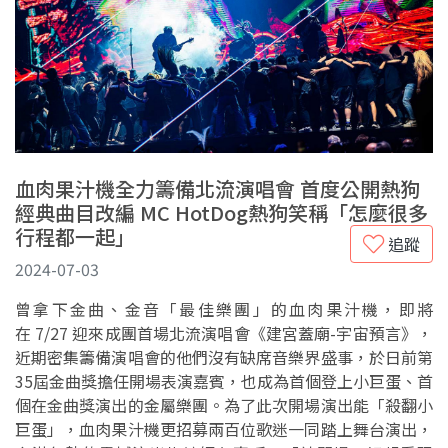
血肉果汁機全力籌備北流演唱會 首度公開熱狗
經典曲目改編 MC HotDog熱狗笑稱「怎麼很多
行程都一起」
追蹤
2024-07-03
曾拿下金曲、金音「最佳樂團」的血肉果汁機，即將
在 7/27 迎來成團首場北流演唱會《建宮蓋廟-宇宙預言》，
近期密集籌備演唱會的他們沒有缺席音樂界盛事，於日前第
35屆金曲獎擔任開場表演嘉賓，也成為首個登上小巨蛋、首
個在金曲獎演出的金屬樂團。為了此次開場演出能「殺翻小
巨蛋」，血肉果汁機更招募兩百位歌迷一同踏上舞台演出，