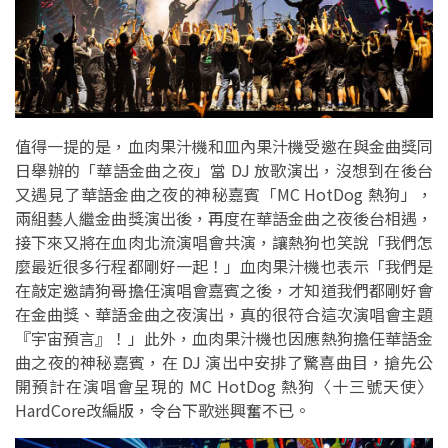
值得一提的是，血肉果汁機和皿內果汁機受邀在與金曲獎同
日舉辦的「華語金曲之夜」當 DJ 放歌演出，沒想到在後台
又遇見了華語金曲之夜的神秘嘉賓「MC HotDog 熱狗」，
兩組藝人繼金曲獎演出後，再度在華語金曲之夜後台相遇，
接下來又將在血肉北流演唱會共演，讓熱狗也笑說「我們怎
麼最近很多行程都剛好一起！」血肉果汁機也表示「我們是
在敲定邀請狗哥擔任演唱會嘉賓之後，才知道我們都剛好會
在金曲獎、華語金曲之夜演出，真的很符合這次演唱會主題
『宇宙預言』！」此外，血肉果汁機也因應熱狗擔任華語金
曲之夜的神秘嘉賓，在 DJ 演出中安排了驚喜曲目，搶先公
開預計在演唱會呈現的 MC HotDog 熱狗〈十三號天使〉
HardCore改編版，令台下歌迷興奮不已。