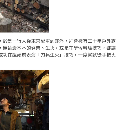
，於是一行人從東京驅車到郊外，拜會擁有三十年戶外露
，無論最基本的劈柴、生火，或是在學習料理技巧，都讓
成功在鏡頭前表演「刀具生火」技巧，一度嘗試徒手把火