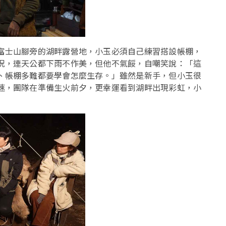
富士山腳旁的湖畔露營地，小玉必須自己練習搭設帳棚，
況，連天公都下雨不作美，但他不氣餒，自嘲笑說：「這
、帳棚多難都要學會怎麼生存。」雖然是新手，但小玉很
速，團隊在準備生火前夕，更幸運看到湖畔出現彩虹，小