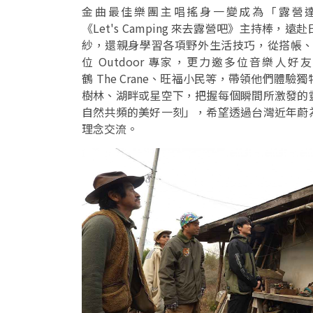
金曲最佳樂團主唱搖身一變成為「露營
《Let's Camping 來去露營吧》主持
紗，還親身學習各項野外生活技巧，從搭帳
位 Outdoor 專家，更力邀多位音樂人好
鶴 The Crane、旺福小民等，帶領他們
樹林、湖畔或星空下，把握每個瞬間所激發的
自然共頻的美好一刻」，希望透過台灣近年蔚
理念交流。