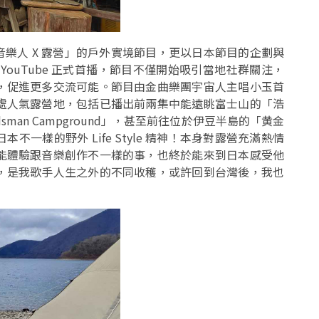
首部「音樂人 X 露營」的戶外實境節目，更以日本節目的企劃與
 YouTube 正式首播，節目不僅開始吸引當地社群關注，
，促進更多交流可能。節目由金曲樂團宇宙人主唱小玉首
處人氣露營地，包括已播出前兩集中能遠眺富士山的「浩
an Campground」，甚至前往位於伊豆半島的「黄金
一樣的野外 Life Style 精神！本身對露營充滿熱情
能體驗跟音樂創作不一樣的事，也終於能來到日本感受他
，是我歌手人生之外的不同收穫，或許回到台灣後，我也