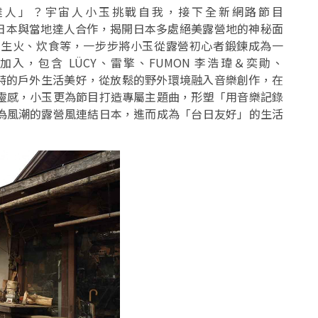
達人」？宇宙人小玉挑戰自我，接下全新網路節目
棒，遠赴日本與當地達人合作，揭開日本多處絕美露營地的神秘面
、生火、炊食等，一步步將小玉從露營初心者鍛鍊成為一
友加入，包含 LÜCY、雷擎、FUMON 李浩瑋＆奕勛、
體驗獨特的戶外生活美好，從放鬆的野外環境融入音樂創作，在
靈感，小玉更為節目打造專屬主題曲，形塑「用音樂記錄
為風潮的露營風連結日本，進而成為「台日友好」的生活