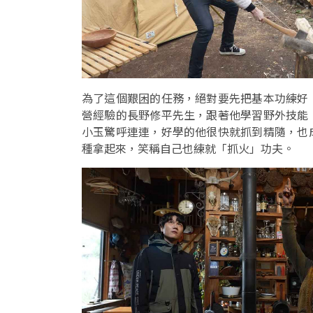
為了這個艱困的任務，絕對要先把基本功練好
營經驗的長野修平先生，跟著他學習野外技能
小玉驚呼連連，好學的他很快就抓到精隨，也
種拿起來，笑稱自己也練就「抓火」功夫。