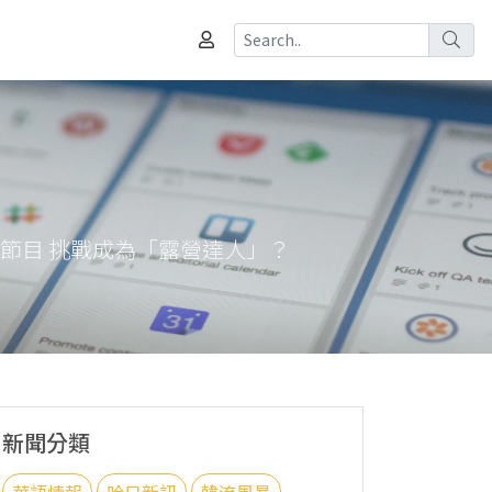
實境節目 挑戰成為「露營達人」？
新聞分類
華語情報
哈日新訊
韓流風暴