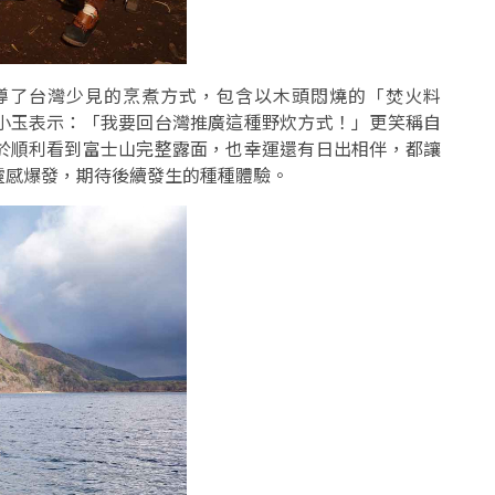
導了台灣少見的烹煮方式，包含以木頭悶燒的「焚火料
小玉表示：「我要回台灣推廣這種野炊方式！」更笑稱自
於順利看到富士山完整露面，也幸運還有日出相伴，都讓
靈感爆發，期待後續發生的種種體驗。