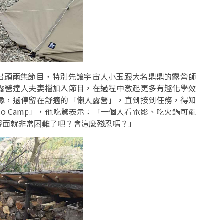
/2 一次釋出頭兩集節目，特別先讓宇宙人小玉跟大名鼎鼎的露營師
露營達人夫妻檔加入節目，在過程中激起更多有趣化學效
像，還停留在舒適的「懶人露營」，直到接到任務，得知
o Camp」，他吃驚表示：「一個人看電影、吃火鍋可能
層面就非常困難了吧？會這麼殘忍嗎？」