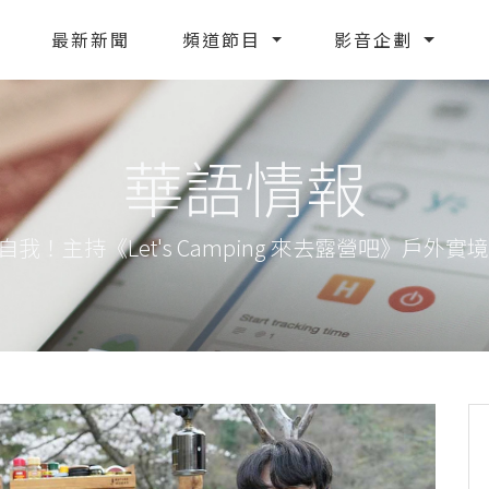
最新新聞
頻道節目
影音企劃
華語情報
！主持《Let's Camping 來去露營吧》戶外