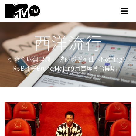
西洋流行
引發全球翻唱潮 — 破億戀愛神曲〈Nothing〉
R&B才子Bruno Major 9月首度登台開唱！