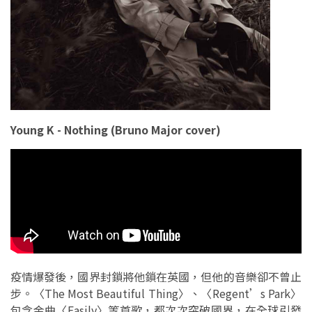
Young K - Nothing (Bruno Major cover)
疫情爆發後，國界封鎖將他鎖在英國，但他的音樂卻不曾止
步。〈The Most Beautiful Thing〉、〈Regent’s Park〉
包含金曲〈Easily〉等首歌，都次次突破國界，在全球引發