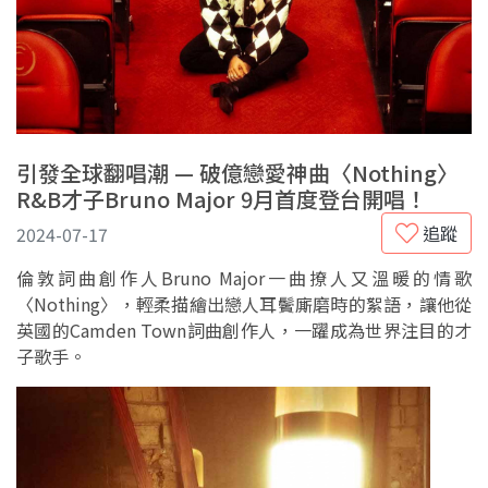
引發全球翻唱潮 — 破億戀愛神曲〈Nothing〉
R&B才子Bruno Major 9月首度登台開唱！
追蹤
2024-07-17
倫敦詞曲創作人Bruno Major一曲撩人又溫暖的情歌
〈Nothing〉，輕柔描繪出戀人耳鬢廝磨時的絮語，讓他從
英國的Camden Town詞曲創作人，一躍成為世界注目的才
子歌手。