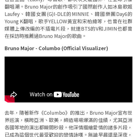
翻唱潮。Bruno Major的創作吸引了國際創作人如冰島歌姬
Laufey、韓國女團(G)I-DLE的MINNIE、韓國樂團Day6的
Young K翻唱，歌手YELLOW黃宣和宋柏緯等，也曾在社群
媒體上傳改編的不插電片段，就連BTS的V和JIMIN也都曾
在採訪時推薦過Bruno Major的歌曲。
Bruno Major - Columbo (Official Visualizer)
去年，隨著新作《Columbo》的推出，Bruno Major宣布世
界巡演，橫跨亞洲、歐美，締造場場爆滿的佳績，尤其亞洲
各國等地的演出都瞬間秒殺。他深情描繪愛情的諸多片段，
已成為這個世代最受歡迎的戀情詠嘆。無論早晨還是深夜，