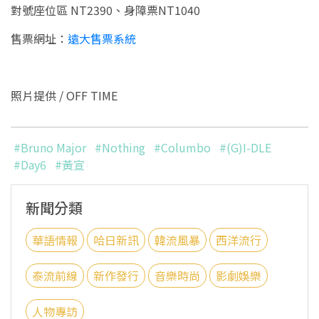
對號座位區 NT2390、身障票NT1040
售票網址：
遠大售票系統
照片提供 / OFF TIME
#Bruno Major
#Nothing
#Columbo
#(G)I-DLE
#Day6
#黃宣
新聞分類
華語情報
哈日新訊
韓流風暴
西洋流行
泰流前線
新作發行
音樂時尚
影劇娛樂
人物專訪