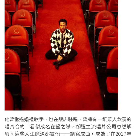
他曾當過婚禮歌手，也在飯店駐唱，曾擁有一紙眾人欽羨的
唱片合約。看似成名在望之際，卻遭主流唱片公司忽然解
約。這些人生際遇都被他一一譜寫成曲，成為了在2017年