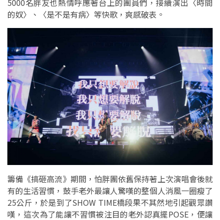
5000名胖友也熱情呼應著台上的團員們，接續演出〈時間
的奴〉、〈是不是有病〉等快歌，爽感破表。
籌備《搞砸高流》期間，怕胖團依舊保持著上次演唱會後就
有的生活習慣，鼓手老外最讓人驚嘆的整個人消風一圈瘦了
25公斤，於是到了SHOW TIME橋段果不其然地引起觀眾讚
嘆，這次為了能讓不習慣被注目的老外認真擺POSE，便讓