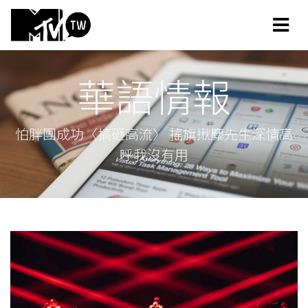
華語情報
怕胖團成功〈搞砸高流〉 搖旗揪麋先生深情高
呼我沒有用