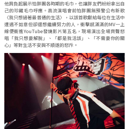
他肩負起展示怕胖團各時期的毛巾，也讓胖友們紛紛拿出自
己的珍藏毛巾呼應。高流演唱會前怕胖團無預警公布新歌
〈我只想過著最普通的生活〉，以該首歌獻給每位在生活中
遭遇不如意但卻還想繼續努力的人，衝擊感滿滿的MV一上
線便衝進YouTube發燒影片第五名，現場演出全場齊聲怒
唱「我只想要解脫」、「都是我活該」、「不需要你的關
心」等對生活不安與不順遂的怒斥。