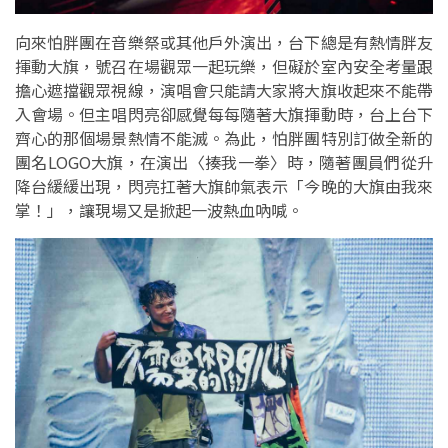
向來怕胖團在音樂祭或其他戶外演出，台下總是有熱情胖友
揮動大旗，號召在場觀眾一起玩樂，但礙於室內安全考量跟
擔心遮擋觀眾視線，演唱會只能請大家將大旗收起來不能帶
入會場。但主唱閃亮卻感覺每每隨著大旗揮動時，台上台下
齊心的那個場景熱情不能滅。為此，怕胖團特別訂做全新的
團名LOGO大旗，在演出〈揍我一拳〉時，隨著團員們從升
降台緩緩出現，閃亮扛著大旗帥氣表示「今晚的大旗由我來
掌！」，讓現場又是掀起一波熱血吶喊。