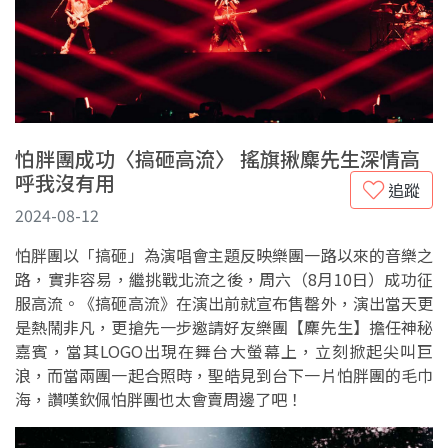
怕胖團成功〈搞砸高流〉 搖旗揪麋先生深情高
呼我沒有用
追蹤
2024-08-12
怕胖團以「搞砸」為演唱會主題反映樂團一路以來的音樂之
路，實非容易，繼挑戰北流之後，周六（8月10日）成功征
服高流。《搞砸高流》在演出前就宣布售罄外，演出當天更
是熱鬧非凡，更搶先一步邀請好友樂團【麋先生】擔任神秘
嘉賓，當其LOGO出現在舞台大螢幕上，立刻掀起尖叫巨
浪，而當兩團一起合照時，聖皓見到台下一片怕胖團的毛巾
海，讚嘆欽佩怕胖團也太會賣周邊了吧！