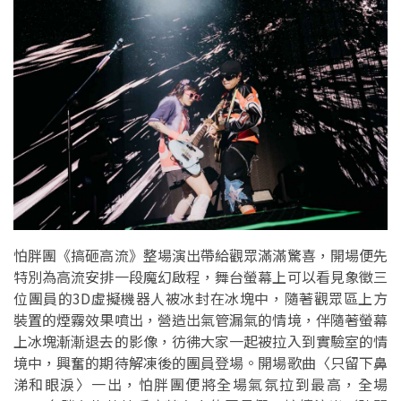
怕胖團《搞砸高流》整場演出帶給觀眾滿滿驚喜，開場便先
特別為高流安排一段魔幻啟程，舞台螢幕上可以看見象徵三
位團員的3D虛擬機器人被冰封在冰塊中，隨著觀眾區上方
裝置的煙霧效果噴出，營造出氣管漏氣的情境，伴隨著螢幕
上冰塊漸漸退去的影像，彷彿大家一起被拉入到實驗室的情
境中，興奮的期待解凍後的團員登場。開場歌曲〈只留下鼻
涕和眼淚〉一出，怕胖團便將全場氣氛拉到最高，全場