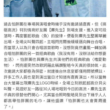
過去怕胖團在專場與演唱會時幾乎沒有邀請過嘉賓，但《搞
砸高流》特別情商好友團【麋先生】到場支援，進入安可段
落時，再度響起歌曲〈魚〉的旋律，便看到麋先生整團華麗
出場，全場尖叫聲四起，主唱閃亮爾後緩緩邁向舞台合唱，
而當眾人以為只會合唱該首歌時，沒想到竟然畫風一轉加碼
合唱怕胖團的另一首經典歌曲〈我沒有用，沒辦法給你想要
生活〉，怕胖團也與麋先生共演他們的經典歌曲〈嗜愛動
物〉，閃亮還突然改歌詞藉此稱讚聖皓今天真的很帥氣。此
次邀請大家都極為保密，就連後台休息室都僅用問號標註，
許多工作人員也是到演出當日才知道有嘉賓演出，所以當舞
台大螢幕出現麋先生LOGO時候，全場立刻掀起超高分貝尖
叫聲。見證好友一路從30人場地唱到今日的高流，麋先生表
示真的很替他們開心，尤其當合照時聖皓見到台下幾乎人人
都高舉怕胖團的毛巾，讓他盛讚「怕胖團也太會賣周邊
了。」