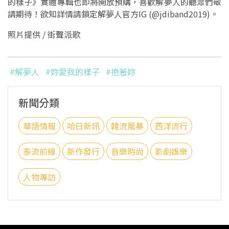
的樣子》實體專輯也即將開放預購，喜歡解夢人的聽眾們敬
請期待！欲知詳情請鎖定解夢人官方IG (@jdiband2019)。
照片提供 /
街聲派歌
#解夢人
#妳愛我的樣子
#抱著妳
新聞分類
華語情報
哈日新訊
韓流風暴
西洋流行
泰流前線
新作發行
音樂時尚
影劇娛樂
人物專訪