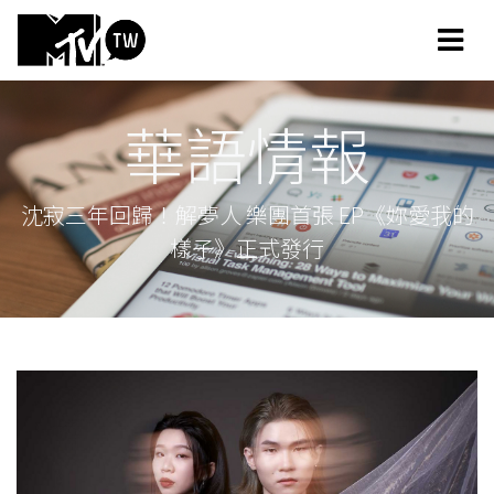
華語情報
沈寂三年回歸！解夢人 樂團首張 EP《妳愛我的
樣子》正式發行