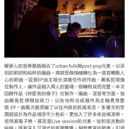
解夢人的音樂風格融合了urban folk與post-pop元素，以深
刻的歌詞和純粹的編曲，將感受與情緒轉化為一首首觸動人
心的歌曲。這張EP由主唱米淇擔任作詞作曲，團長哲瑋擔
任製作人，讓作品融入兩人的靈魂，相輔相成而完整。本次
回歸作品《妳愛我的樣子》在製作、編曲、混音等方面，皆
由團長哲瑋親自操刀，以吉他和合成器作為主軸貫穿整
張 EP。曲風方面突破了以往內斂的民謠氣息，多層次的空
間感設計為作品增添不少色彩，更加入了許多來自搖滾樂、
低保真電子樂，甚至是Live session的元素。從和弦流動的
純粹，逐漸深入沉浸式的氛圍聲響，越發豐富的節奏，引領