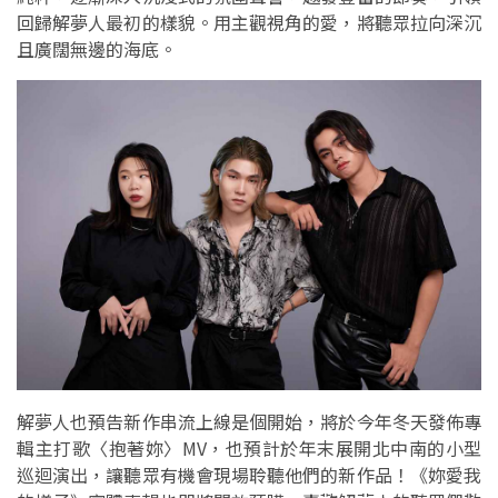
回歸解夢人最初的樣貌。用主觀視角的愛，將聽眾拉向深沉
且廣闊無邊的海底。
解夢人也預告新作串流上線是個開始，將於今年冬天發佈專
輯主打歌〈抱著妳〉MV，也預計於年末展開北中南的小型
巡迴演出，讓聽眾有機會現場聆聽他們的新作品！《妳愛我