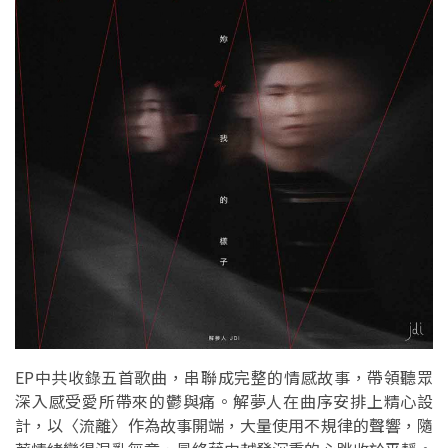
EP中共收錄五首歌曲，串聯成完整的情感故事，帶領聽眾
深入感受愛所帶來的鬱與痛。解夢人在曲序安排上精心設
計，以〈流離〉作為故事開端，大量使用不規律的聲響，隨