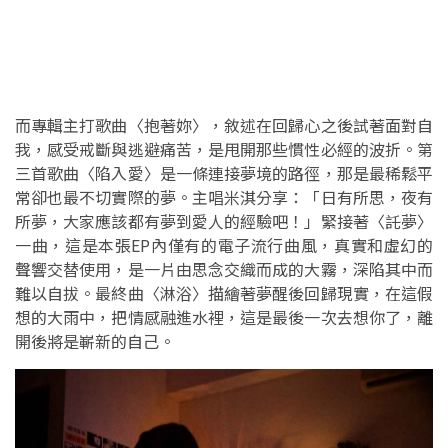
而專輯主打歌曲〈抱著妳〉，敘述在回歸心之後試著面對自
我，感受戒斷與逃避痛苦，是甩開那些慣性必經的波折。第
三首歌曲〈陷入愛〉是一條連接夢境的路徑，那是最稀鬆平
常卻也最不切實際的夢。主唱米淇分享：「日有所思，夜有
所夢，大家應該都有夢到愛人的經驗吧！」緊接著〈託夢〉
一曲，這是本張EP內僅有的電子流行曲風，真實和虛幻的
聲響交替使用，是一片由思念交織而成的大霧，深陷其中而
難以自拔。最終曲〈淋浴〉描繪著夢醒後回歸現實，在這假
想的大雨中，把情感融進水裡，這是最後一次去想你了，離
開後將是嶄新的自己。