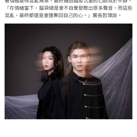
著情緒變得混亂無章，最終藉由越發沉重的心跳收於平靜。
「在情緒當下，腦袋總是會不自覺發散出很多聲音，而這些
混亂，最終都還是會匯集回自己的心。」團長哲瑋說。