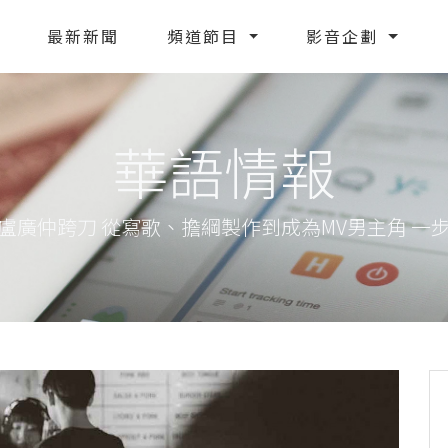
最新新聞
頻道節目
影音企劃
華語情報
盧廣仲跨刀 從寫歌、擔綱製作到成為MV男主角 一