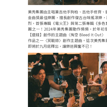
美秀集團由主唱兼吉他手狗柏、吉他手修齊、鍵
金曲獎最佳樂團，擅長創作復古台味搖滾樂，融
烈，首張專輯《電火王》與第二張專輯《多色
團之一！2024年美秀集團動作頻頻，於年初
【還錢】創作的主題曲〈掏空 Bleed It 
作品之一〈冥戰錄〉創作主題曲。這次美秀集
即將於九月底釋出，讓樂迷興奮不已！