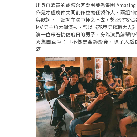
出身自嘉義的賽博台客樂團美秀集團 Amazin
作鬼才盧廣仲共同創作並擔任製作人，兩組神
與歌詞，一聽就在腦中揮之不去，勢必將攻佔
MV 男主角大飆演技，曾以《花甲男孩轉大人》
演一位帶著情傷度日的男子，身為演員前輩的
秀集團直呼：「不愧是金鐘影帝，除了入戲
滿！」