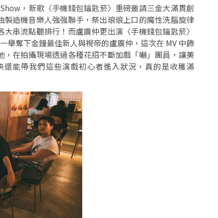
g Show，新歌〈手機錢包鑰匙菸〉重磅邀請三金大滿貫創
曲製造機音樂人強強聯手，祭出琅琅上口的魔性洗腦旋律
各大串流點聽排行！而盧廣仲更出演〈手機錢包鑰匙菸〉
一舉奪下金鐘最佳新人與視帝的盧廣仲，這次在 MV 中飾
他，在拍攝現場透過各種花招不斷加戲「嚇」團員，讓美
快還能帶我們這些演戲初心者進入狀況，真的是收穫滿