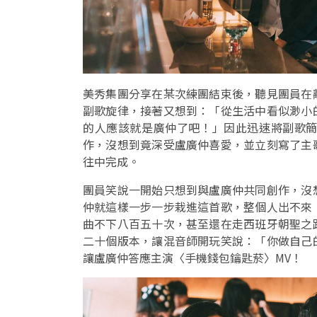
美秀集團分享在某次練團結束後，聽見團員在
副歌旋律，接著又想到：「從生活中看似渺小
的人應該就是廣仲了吧！」因此迅速將副歌
作，沒想到竟深受盧廣仲喜愛，並立刻寫了主
往中完成。
團員笑說一開始只想到與盧廣仲共同創作，沒
仲就這樣一步一步栽進這首歌，整個人出不來
曲不下八百五十次，甚至還在走西班牙朝聖之
二十個版本，讓混音師開玩笑說：「你做自己
讓盧廣仲答應主演〈手機錢包鑰匙菸〉MV！