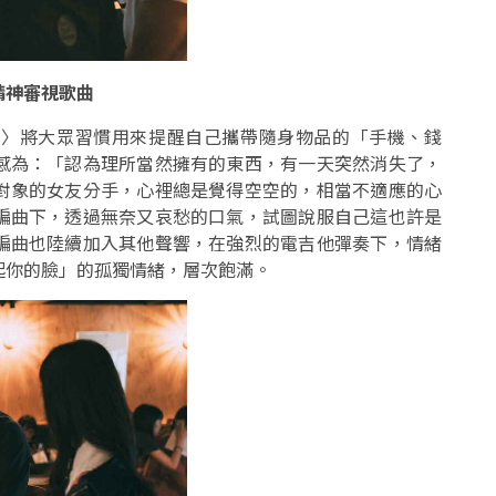
精神審視歌曲
菸〉將大眾習慣用來提醒自己攜帶隨身物品的「手機、錢
感為：「認為理所當然擁有的東西，有一天突然消失了，
對象的女友分手，心裡總是覺得空空的，相當不適應的心
編曲下，透過無奈又哀愁的口氣，試圖說服自己這也許是
編曲也陸續加入其他聲響，在強烈的電吉他彈奏下，情緒
起你的臉」的孤獨情緒，層次飽滿。