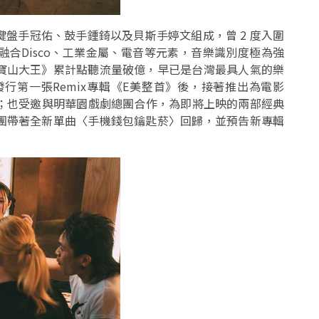
盤手冠佑、鼓手鍾錡以及貝斯手婷文組成，曾 2 度入圍
合Disco、工業金屬、電音等元素，音樂識別度極為強
寶山大王》累計點聽流量破億，早已是台灣最具人氣的樂
發行第一張Remix專輯《E美整首》後，接著推出為電影
Out〉；也受邀與明華園戲劇總團合作，為即將上映的兩部經典
團帶著全新單曲〈手機錢包鑰匙菸〉回歸，並預告新專輯