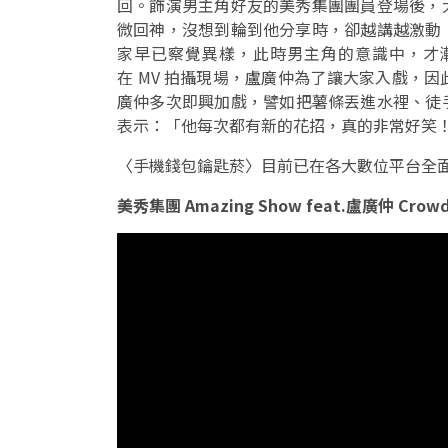
回。飾演男主角好友的美秀集團團員登場後，
微回神，沒想到輪到他分享時，卻越講越激動
家早已察覺異樣，此時男主角的意識中，才
在 MV 拍攝現場，盧廣仲為了讓大家入戲，
廣仲多次即興加戲，譬如把薯條丟進水裡、徒
表示：「他每次都有新的花招，真的非常好笑
〈手機錢包鑰匙菸〉目前已在各大數位平台全
美秀集團 Amazing Show feat.盧廣仲 Crow