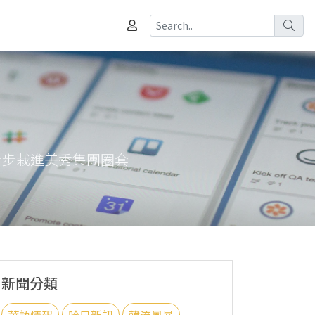
步步栽進美秀集團圈套
新聞分類
華語情報
哈日新訊
韓流風暴