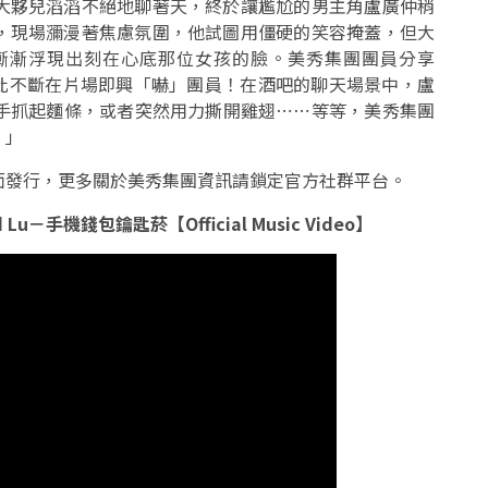
大夥兒滔滔不絕地聊著天，終於讓尷尬的男主角盧廣仲稍
，現場瀰漫著焦慮氛圍，他試圖用僵硬的笑容掩蓋，但大
漸漸浮現出刻在心底那位女孩的臉。美秀集團團員分享
因此不斷在片場即興「嚇」團員！在酒吧的聊天場景中，盧
手抓起麵條，或者突然用力撕開雞翅⋯⋯等等，美秀集團
！」
面發行，更多關於美秀集團資訊請鎖定官方社群平台。
d Lu－手機錢包鑰匙菸【Official Music Video】