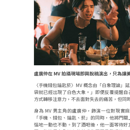
盧廣仲在 MV 拍攝現場即興脫稿演出，只為讓
〈手機錢包鑰匙菸〉MV 概念由「白象理論」
袋就已經出現了白色大象。」即便反覆提醒自
方式轉移注意力，不去面對失去的痛苦，但同
身為 MV 男主角的盧廣仲，飾演一位對現
「手機、錢包、鑰匙、菸」的同時，他將門關
惱地一動也不動。到了酒吧後，他一面等待好