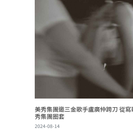
美秀集團邀三金歌手盧廣仲跨刀 從寫
秀集團圈套
2024-08-14