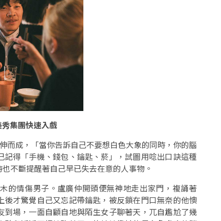
美秀集團快速入戲
延伸而成，「當你告訴自己不要想白色大象的同時，你的腦
己記得「手機、錢包、鑰匙、菸」，試圖用唸出口訣這種
時也不斷提醒著自己早已失去在意的人事物。
實麻木的情傷男子。盧廣仲開頭便無神地走出家門，複誦著
上後才驚覺自己又忘記帶鑰匙，被反鎖在門口無奈的他懊
友到場，一面自顧自地與陌生女子聊著天，兀自尷尬了幾