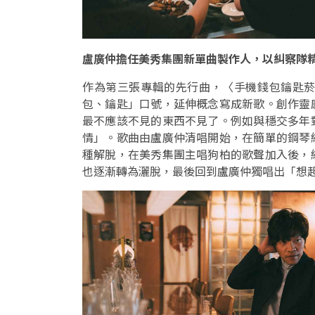
盧廣仲擔任美秀集團新單曲製作人，以糾察隊
作為第三張專輯的先行曲，〈手機錢包鑰匙
包、鑰匙」口號，延伸概念寫成新歌。創作靈
最不應該不見的東西不見了。例如與穩交多年
情」。歌曲由盧廣仲清唱開始，在簡單的鋼琴
種解脫，在美秀集團主唱狗柏的歌聲加入後，
也逐漸轉為灑脫，最後回到盧廣仲獨唱出「想