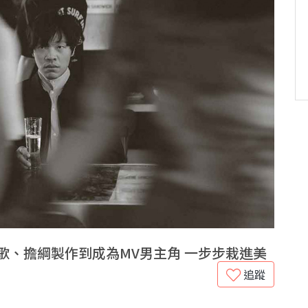
歌、擔綱製作到成為MV男主角 一步步栽進美
追蹤