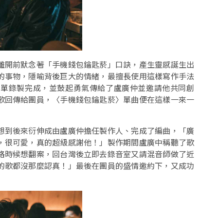
離開前默念著「手機錢包鑰匙菸」口訣，產生靈感誕生出
的事物，隱喻背後巨大的情緒，最擅長使用這樣寫作手法
簡單錄製完成，並鼓起勇氣傳給了盧廣仲並邀請他共同創
歌回傳給團員，〈手機錢包鑰匙菸〉單曲便在這樣一來一
想到後來衍伸成由盧廣仲擔任製作人、完成了編曲，「廣
，很可愛，真的超級感謝他！」製作期間盧廣中稱聽了歌
路時候想翻案，回台灣後立即去錄音室又請混音師做了近
的歌都沒那麼認真！」最後在團員的盛情邀約下，又成功