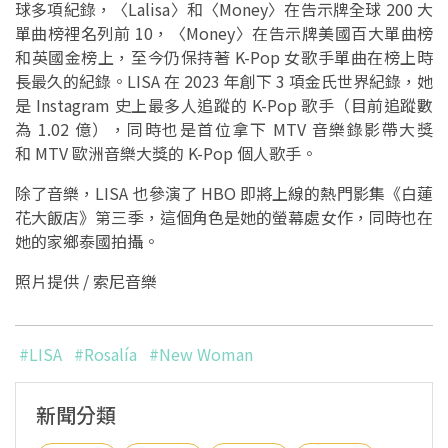
球多項紀錄，〈Lalisa〉和〈Money〉在告示牌全球 200 大
單曲榜裡名列前 10，〈Money〉在告示牌美國百大單曲榜
和英國金榜上，至今仍保持著 K-Pop 女歌手單曲在榜上時
長最久的紀錄。LISA 在 2023 年創下 3 項金氏世界紀錄，她
是 Instagram 史上最多人追蹤的 K-Pop 歌手（目前追蹤數
為 1.02 億），同時也是首位拿下 MTV 音樂錄影帶大獎
和 MTV 歐洲音樂大獎的 K-Pop 個人歌手。
除了音樂，LISA 也參演了 HBO 即將上線的熱門影集《白蓮
花大飯店》第三季，這個角色是她的螢幕處女作，同時也在
她的家鄉泰國拍攝。
照片提供 /
索尼音樂
#LISA
#Rosalía
#New Woman
新聞分類