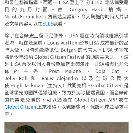
和最佳藝術指導。而週一 LISA 登上了《ELLE》雜誌備受矚
目的九月封面。由 Gregory Harris 拍攝、
Nicola Formichetti 負責造型設計，令人驚豔的時尚大片以
及文章內容可以在
ELLE
觀看。
除了在音樂史上留下足跡外，LISA 還在時尚領域繼續引領
潮流。就在幾週前，Louis Vuitton 宣佈 LISA 成為最新的品
牌大使，同時也繼續擔任 Bulgari 的代言人。LISA 也宣布
將是今年紐約 Global Citizen Festival 的頭牌主秀之一，這
是 LISA 首次以個人身份參加音樂節演出，LISA將與此前公
佈的主秀 Post Malone、Doja Cat、
Jelly Roll 和 Rauw Alejandro 以及全球公民大
使 Hugh Jackman（主持人）共同亮相。Global Citizen 是
全球領先的國際倡導組織，致力於消除極端貧困，而音樂節
的門票是免費的，可以通過在 Global Citizen APP 或在
Global Citizen
上來獲得，以戰勝貧困、保護地球並要求平
等。