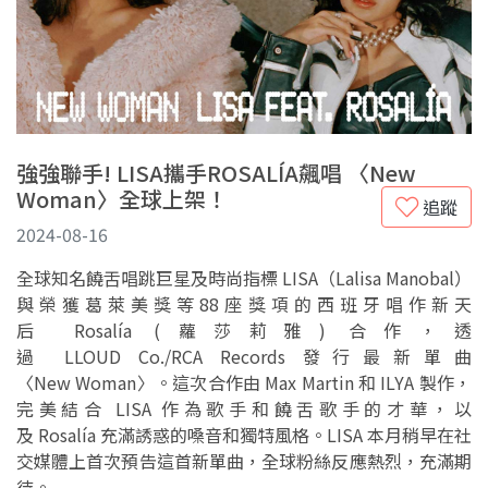
強強聯手! LISA攜手ROSALÍA飆唱 〈New
Woman〉全球上架！
追蹤
2024-08-16
全球知名饒舌唱跳巨星及時尚指標 LISA（Lalisa Manobal）
與榮獲葛萊美獎等88座獎項的西班牙唱作新天
后 Rosalía (蘿莎莉雅) 合作，透
過 LLOUD Co./RCA Records 發行最新單曲
〈New Woman〉。這次合作由 Max Martin 和 ILYA 製作，
完美結合 LISA 作為歌手和饒舌歌手的才華，以
及 Rosalía 充滿誘惑的嗓音和獨特風格。LISA 本月稍早在社
交媒體上首次預告這首新單曲，全球粉絲反應熱烈，充滿期
待。.