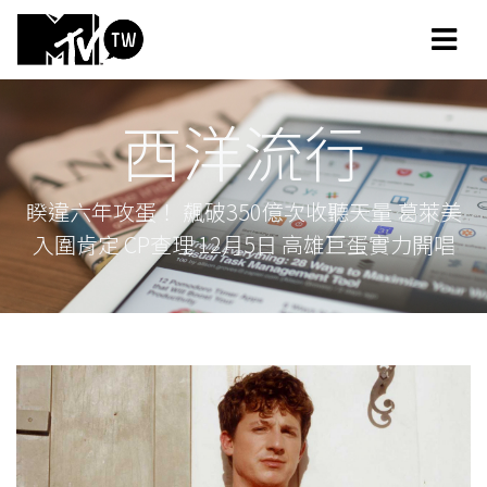
西洋流行
睽違六年攻蛋！ 飆破350億次收聽天量 葛萊美
入圍肯定 CP查理 12月5日 高雄巨蛋實力開唱