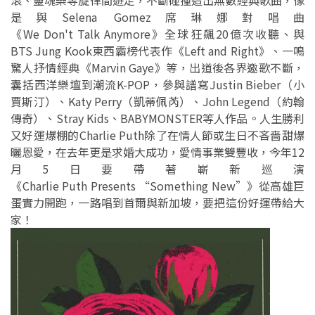
滾、靈魂樂等旋律間遊走，不斷碰撞造出無數經典歌曲，像
是與Selena Gomez席琳娜對唱曲
《We Don't Talk Anymore》全球狂飆20億次收聽、與
BTS Jung Kook東西霸榜代表作《Left and Right》、一鳴
驚人抒情經典《Marvin Gaye》等，出道後各界邀歌不斷，
囊括西洋樂壇到潮流K-POP，參與譜寫Justin Bieber（小
賈斯汀）、Katy Perry（凱蒂佩芮）、John Legend（約翰
傳奇）、Stray Kids、BABYMONSTER等人作品。人生勝利
又好運爆棚的Charlie Puth除了在情人節或生日不吝嗇甜爆
曬恩愛，在去年更是求婚大成功，愛情事業雙豐收，今年12
月5日要帶著嶄新巡演
《Charlie Puth Presents “Something New”》從高雄巨
蛋實力開跑，一路唱到首爾與新加坡，要把這份好運帶給大
家！