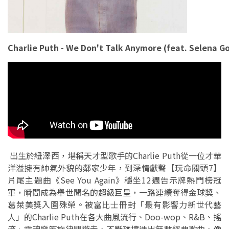
Charlie Puth - We Don't Talk Anymore (feat. Selena Go
出生於紐澤西，堪稱天才型歌手的Charlie Puth從一位才華
洋溢擁有帥氣外貌的鄰家少年，到深情獻聲【玩命關頭7】
片尾主題曲《See You Again》穩坐12週告示牌熱門榜冠
軍，瞬間成為舉世聞名的超級巨星，一路連續奪得金球獎、
葛萊美獎入圍殊榮。被富比士冊封「最有影響力新世代藝
人」的Charlie Puth在各大曲風流行、Doo-wop、R&B、搖