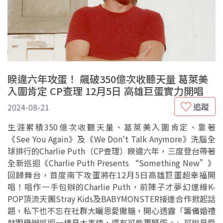
睽違六年攻蛋！ 飆破350億次收聽天量 葛萊美
入圍肯定 CP查理 12月5日 高雄巨蛋實力開唱
追蹤
2024-08-21
生涯累積350億次收聽天量、葛萊美入圍肯定、靠著
《See You Again》及《We Don't Talk Anymore》洗腦全
球排行的Charlie Puth（CP查理）睽違六年，三度登台帶著
全新巡迴《Charlie Puth Presents “Something New”》
回歸舞台，首度南下攻蛋將在12月5日高雄巨蛋超幸福開
唱！唱作一手包辦的Charlie Puth，前陣子才夢幻連線K-
POP頂流天團Stray Kids及BABYMONSTER接連合作掀起話
題，私下也不忘在社群大曬恩愛撒糖，開心透露「籌備婚禮
就跟舉辦巡迴一樣是大事情，還有可能更緊張。」可說是愛