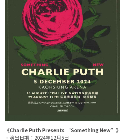
《Charlie Puth Presents “Something New”》
•演出日期：2024年12月5日