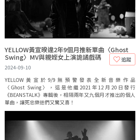
YELLOW黃宣暌違2年9個月推新單曲〈Ghost
Swing〉MV與親姪女上演詭譎戲碼
追蹤
2024-09-10
YELLOW黃宣於9/9無預警發表全新音樂作品
〈Ghost Swing〉，這是他繼2021年12月20日發行
《BEANSTALK》專輯後，相隔兩年又九個月才推出的個人
單曲，讓死忠樂迷們又驚又喜！