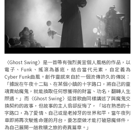
〈Ghost Swing〉是一首帶有強烈黃宣個人風格的作品，以
電子、Funk、搖滾為基底，結合當代元素，自定義為
Cyber Funk曲風。創作靈感來自於一個流傳許久的傳說：
「據說在午夜十二點、在某個小鎮的十字路口，將自己的靈
魂賣給魔鬼，就能換取任何想獲得的財富、功名，翻轉人生
際遇。」而〈Ghost Swing〉這首歌曲同樣講述了與魔鬼交
換契約的故事，但故事的主人翁卻反悔了，「站在熟悉的十
字路口，為了愛情、自己或是老掉牙的世界和平，當午夜列
車即將再次駛進命運的月台，要怎麼做才能打破惡魔條件，
為自己展開一趟救贖之旅的奇異篇章。」