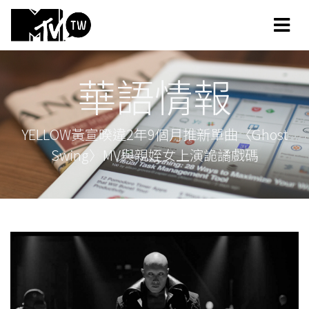
華語情報
YELLOW黃宣暌違2年9個月推新單曲〈Ghost
Swing〉MV與親姪女上演詭譎戲碼