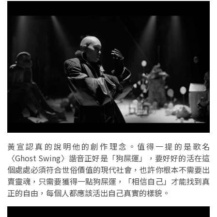
黃宣認真的說明他的創作理念。值得一提的是歌名
〈Ghost Swing〉諧音正好是「狗屎運」，要好好的活在這
個處處必須符合世俗價值的現代社會，也許你根本不需要出
賣靈魂，只需要獲得一點狗屎運，「相信自己」才能找到真
正的自由，每個人都應該活出自己真實的樣貌。