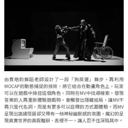
由賈皓鈞舞蹈老師設計了一段「狗屎運」舞步，再利用
MOCAP的動態捕捉的技術，將它結合在動畫角色上，玩家
可以在遊戲中操控這個角色，同時在MV中找尋線索，發現
答案的人再重新體驗遊戲時，會觸發出隱藏結局，讓MV不
再只是代名詞，而是有更多可以詮釋的方式跟體驗。而MV
呈現出詭譎怪誕卻又帶有一絲神秘幽默感的氛圍，魔幻的呈
現真實世界的真假難辯、表裡不一，讓人忍不住深陷其中。