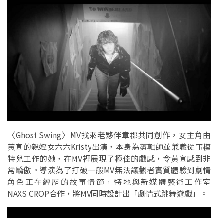
〈Ghost Swing〉MV找來老夥伴章郡共同創作，女主角由
黃宣的親姪女六六Kristy出演，本身為剪輯師並兼職從事模
特兒工作的她，在MV裡展現了極佳的戲感，令黃宣感到非
常驕傲。導演為了打破一般MV無法讓觀者實質體驗到劇情
角色正在經歷的故事情節，特地與新媒體藝術工作室
NAXS CROP合作，將MV同時設計出「劇情式跳舞遊戲」。