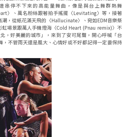
揭開序幕，一連串停不下來的高能量舞曲，像是與台上舞群熱舞
 Heart〉、萬名粉絲跟著拍手搖擺〈Levitating〉等，接著
潮，從紙花滿天飛的〈Hallucinate〉、宛如EDM音樂祭
景跟萬人手機燈海〈Cold Heart (Pnau remix)〉不
呼「台北，好美麗的城市」，來到了安可尾聲，開心呼喊「台
舞，不管雨天還是風大、心情好或不好都記得一定要保持