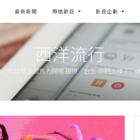
最新新聞
頻道節目
影音企劃
西洋流行
臨！杜娃黎波超實力開唱 甜撩「台北 你們太棒了」