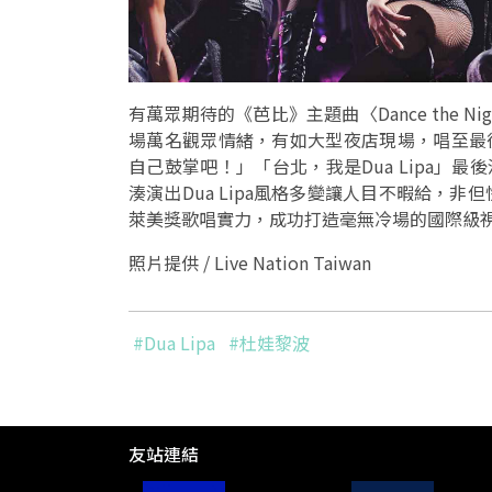
有萬眾期待的《芭比》主題曲〈Dance the Nig
場萬名觀眾情緒，有如大型夜店現場，唱至最後一首
自己鼓掌吧！」「台北，我是Dua Lipa」
湊演出Dua Lipa風格多變讓人目不暇給，
萊美獎歌唱實力，成功打造毫無冷場的國際級
照片提供 / Live Nation Taiwan
#Dua Lipa
#杜娃黎波
友站連結