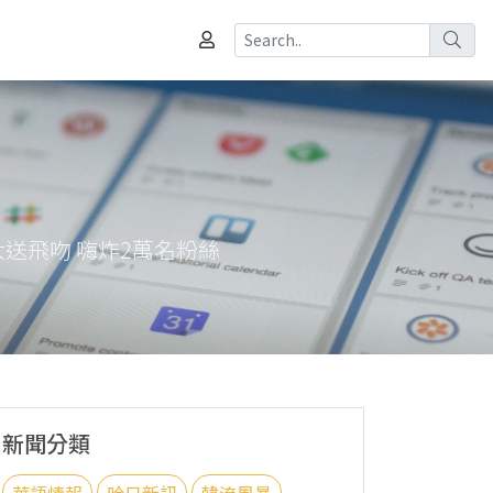
大送飛吻 嗨炸2萬名粉絲
新聞分類
華語情報
哈日新訊
韓流風暴