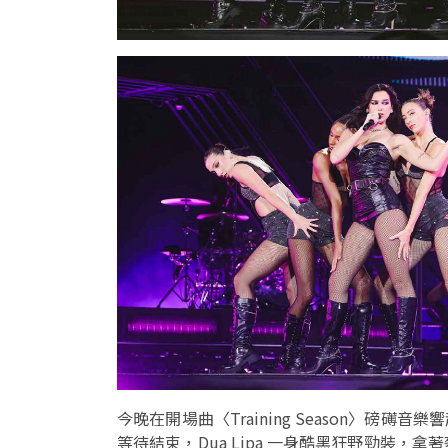
今晚在開場曲〈Training Season〉磅礡音樂響
等待結束，Dua Lipa 一身酷黑狂野勁裝