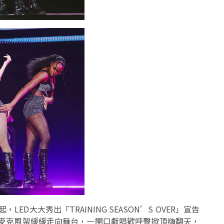
起，LED大大秀出「TRAINING SEASON’S OVER」宣告
，拿著麥克風架緩緩走向舞台，一開口獻唱歡呼聲掀頂嗨翻天，