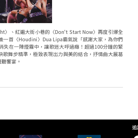
ht〉、紅遍大街小巷的〈Don't Start Now〉再度引爆全
〈Houdini〉Dua Lipa霸氣說「感謝大家，為你們
最後消失在一陣煙霧中，讓歌迷大呼過癮！超過100分鐘的緊
非但快歌舞步精準，極致表現出力與美的結合，抒情曲大展葛
視聽饗宴。
追