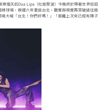
壇天后Dua Lipa（杜娃黎波）今晚終於帶著世界巡迴
式降臨樂天桃園棒球場，睽違六年重返台北，聽覺與視覺再突破過往極
pa開場大喊「台北！你們好嗎！」「距離上次來已經有陣子