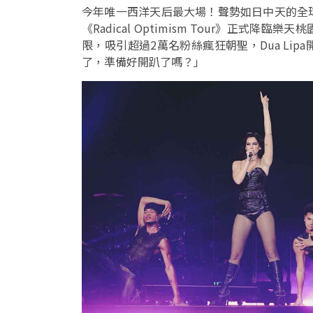
今年唯一西洋天后最大場！聲勢如日中天的全球樂
《Radical Optimism Tour》正
限，吸引超過2萬名粉絲瘋狂朝聖，Dua Li
了，準備好開趴了嗎？」