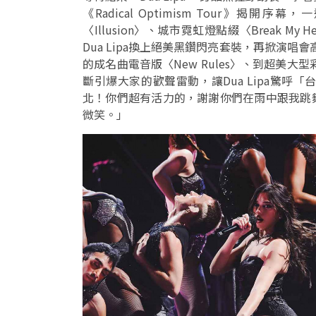
《Radical Optimism Tour》
〈Illusion〉、城市霓虹燈點綴〈Break My
Dua Lipa換上絕美黑鑽閃亮套裝，再掀演唱會高
的成名曲電音版〈New Rules〉、到超美大型彩虹場
斷引爆大家的歡聲雷動，讓Dua Lipa驚
北！你們超有活力的，謝謝你們在雨中跟我跳
微笑。」