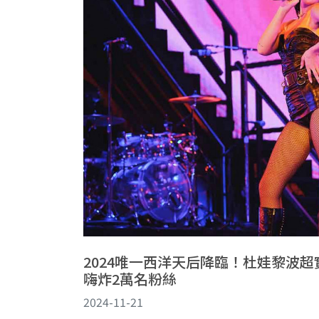
2024唯一西洋天后降臨！杜娃黎波超
嗨炸2萬名粉絲
2024-11-21