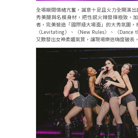
全場瞬間情緒亢奮，誠意十足且火力全開演出超
秀美腿與名模身材，把性感火辣發揮極致，
者，完美營造「國際級大場面」的大秀氛圍，
〈Levitating〉、〈New Rules〉、〈Dance
又散發出女神柔媚氣質，讓現場樂迷嗨度破表