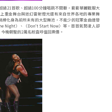
過21首歌、超過100分鐘唱跳不間斷，套套華麗戰服大
加上重金舞台與迷幻雷射燈光還有來自世界各地的專業舞
桃棒化身為前所未有的大型舞池，不能少的冠軍金曲連發
 the Night〉、〈Don't Start Now〉等，首首氣勢凌人卻
，今晚朝聖的2萬名粉直呼值回票價。