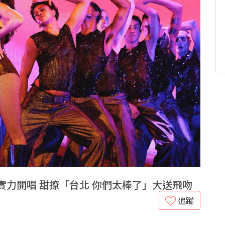
實力開唱 甜撩「台北 你們太棒了」大送飛吻
追蹤