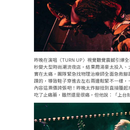
昨晚在演唱〈TURN UP〉視覺聽覺震撼引
秒變大型時尚潮流夜店，結果周湯豪太投入、
實在太痛，團隊緊急找物理治療師全面急救腳
踝的，導致鞋子穿進去左右兩邊鬆緊不一樣，
內容這票價誇張吧！昨晚太炸腳扭到直接腫起
吃了止痛藥，雖然還是很痛，但他說：「上台