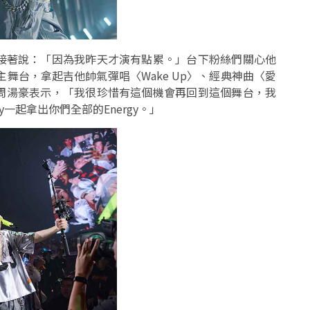
接著說：「因為我昨天才演有點累。」台下粉絲們關心他
舞台，拿起吉他帥氣彈唱〈Wake Up〉、經典神曲〈愛
！周湯豪表示，「我很珍惜有這個機會再回到這個舞台，我
y一起拿出你們全部的Energy。」