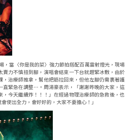
爆全場，當〈你是我的菜〉強力節拍搭配百萬雷射燈光，現場
太賣力不慎扭到腳，演唱會結束一下台就趕緊冰敷，由於
踝，治療師推拿，幫他把筋拉回來，但他左腳仍需裹著護
一直緊急在調整⋯。周湯豪表示，「謝謝昨晚的大家，這
來，今天繼續炸！！！」在經過物理治療師的急救後，也
就會使出全力，會好好的，大家不要擔心！」