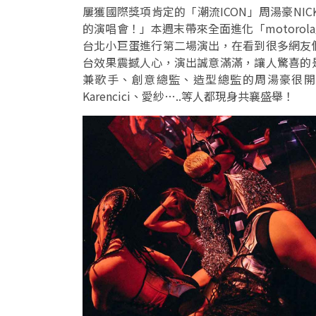
屢獲國際獎項肯定的「潮流ICON」周湯豪NIC
的演唱會！」本週末帶來全面進化「motorola呈獻 
台北小巨蛋進行第二場演出，在看到很多網友
台效果震撼人心，演出誠意滿滿，讓人驚喜的
兼歌手、創意總監、造型總監的周湯豪很開
Karencici、愛紗…..等人都現身共襄盛舉！