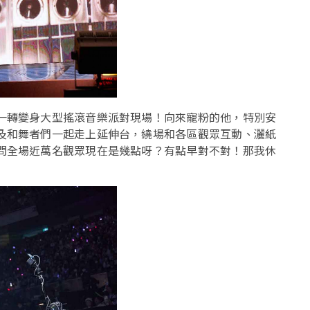
一轉變身大型搖滾音樂派對現場！向來寵粉的他，特別安
及和舞者們一起走上延伸台，繞場和各區觀眾互動、灑紙
問全場近萬名觀眾現在是幾點呀？有點早對不對！那我休