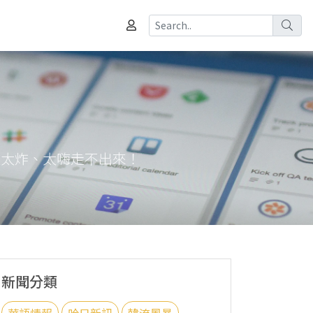
第一天太炸、太嗨走不出來！
新聞分類
華語情報
哈日新訊
韓流風暴