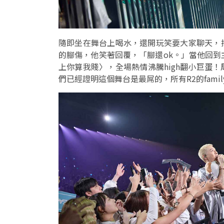
隨即坐在舞台上喝水，還開玩笑要大家聊天，
的腳傷，他笑著回覆，「腳還ok。」當他回到主
上你算我賤〉，全場熱情沸騰high翻小巨蛋
們已經證明這個舞台是最屌的，所有R2的famil