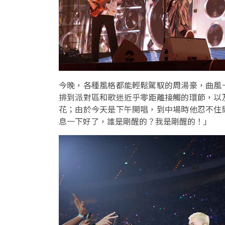
今晚，各種風格都能輕鬆駕馭的周湯豪，曲風
排到派對區和歌迷近乎零距離接觸的環節，以
花；由於今天是下午開唱，到中場時他忍不住
息一下好了，誰是剛醒的？我是剛醒的！」