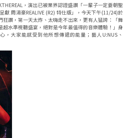
KTHEREAL，演出已被業界認證盛讚「一輩子一定要朝聖
周湯豪REALIVE (R2) 特仕版」，今天下午(11/24)於
們狂讚，第一天太炸、太嗨走不出來，更有人猛誇：「舞
是超水準視聽盛宴，絕對是今年最值得的音樂體驗！」身
心，大家能感受到他所想傳遞的能量；藝人U:NUS、