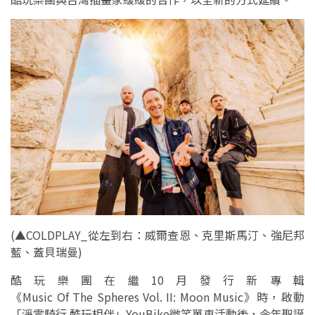
(▲COLDPLAY_從左到右：威爾查恩、克里斯馬汀、強尼邦
藍、蓋貝瑞曼)
酷玩樂團在繼10月發行新專輯
《Music Of The Spheres Vol. II: Moon Music》時，啟動
「淨零騎行 酷玩相伴」YouBike微笑單車活動後，今年聖誕