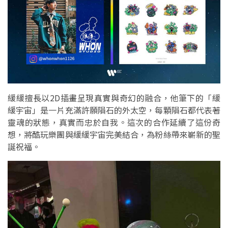
緩緩擅長以2D插畫呈現真實與奇幻的融合，他筆下的「緩
緩宇宙」是一片充滿許願隕石的外太空，每顆隕石都代表著
靈魂的狀態，真實而忠於自我。這次的合作延續了這份奇
想，將酷玩樂團與緩緩宇宙完美結合，為粉絲帶來嶄新的聖
誕祝福。