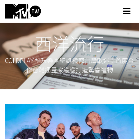
西洋流行
COLDPLAY 酷玩樂團聖誕獨寵台灣歌迷！首度合
作台灣插畫家緩緩打造驚喜禮物