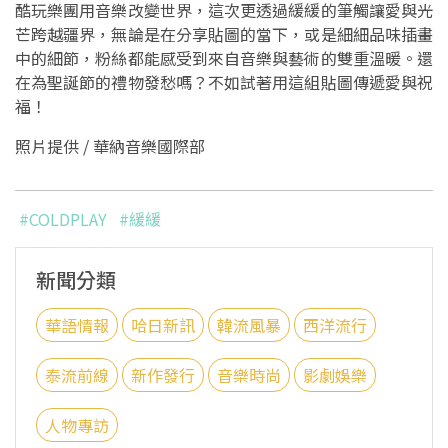
酷玩樂團用音樂改變世界，這次更透過緩緩的筆觸讓愛與光
芒跨越疆界，無論是在分享貼圖的當下，或是細細品味插畫
中的細節，粉絲都能感受到來自音樂與藝術的雙重溫暖。還
在為聖誕節的禮物發愁嗎？不如試著用這組貼圖傳遞愛與祝
福！
照片提供 / 華納音樂國際部
#COLDPLAY
#緩緩
新聞分類
華語情報
哈日新訊
韓流風暴
西洋流行
泰流前線
新作發行
音樂時尚
影劇娛樂
人物專訪