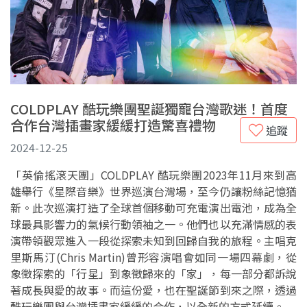
COLDPLAY 酷玩樂團聖誕獨寵台灣歌迷！首度
合作台灣插畫家緩緩打造驚喜禮物
追蹤
2024-12-25
「英倫搖滾天團」COLDPLAY 酷玩樂團2023年11月來到高
雄舉行《星際音樂》世界巡演台灣場，至今仍讓粉絲記憶猶
新。此次巡演打造了全球首個移動可充電演出電池，成為全
球最具影響力的氣候行動領袖之一。他們也以充滿情感的表
演帶領觀眾進入一段從探索未知到回歸自我的旅程。主唱克
里斯馬汀(Chris Martin)曾形容演唱會如同一場四幕劇，從
象徵探索的「行星」到象徵歸來的「家」，每一部分都訴說
著成長與愛的故事。而這份愛，也在聖誕節到來之際，透過
酷玩樂團與台灣插畫家緩緩的合作，以全新的方式延續。