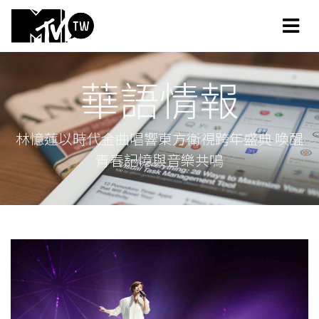
華語情報
林憶蓮以時代金曲唱響東方衛視跨年盛典 喚醒
青春記憶與音樂共鳴