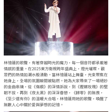
林憶蓮的歌聲，有著穿越時光的魔力，每一個音符都承載著
情感的重量。在2025東方衛視跨年盛典上，燈光璀璨，觀
眾們的熱情如潮水般湧動。當林憶蓮站上舞臺，光束聚焦在
她身上，全場的氛圍瞬間被點燃。她為大家帶來了一場絕妙
的金曲串燒，從《傷痕》的深情訴說，到《鏗鏘玫瑰》的堅
韌不拔，再到《夜太黑》的深深眷戀，《歸零》的無畏，
《至少還有你》的溫暖大合唱，林憶蓮用她的歌聲，喚醒了
無數人心中關於愛與夢想的記憶。