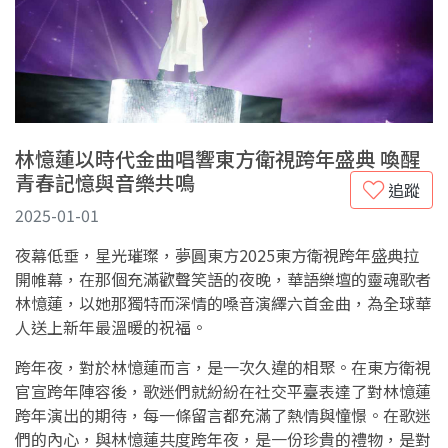
林憶蓮以時代金曲唱響東方衛視跨年盛典 喚醒
青春記憶與音樂共鳴
追蹤
2025-01-01
夜幕低垂，星光璀璨，夢圓東方2025東方衛視跨年盛典拉
開帷幕，在那個充滿歡聲笑語的夜晚，華語樂壇的靈魂歌者
林憶蓮，以她那獨特而深情的嗓音演繹六首金曲，為全球華
人送上新年最溫暖的祝福。
跨年夜，對於林憶蓮而言，是一次久違的相聚。在東方衛視
官宣跨年陣容後，歌迷們就紛紛在社交平臺表達了對林憶蓮
跨年演出的期待，每一條留言都充滿了熱情與憧憬。在歌迷
們的內心，與林憶蓮共度跨年夜，是一份珍貴的禮物，是對