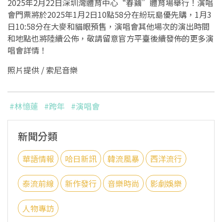
2025年2月22日深圳灣體育中心“春繭”體育場舉行！演唱
會門票將於2025年1月2日10點58分在紛玩島優先購，1月3
日10:58分在大麥和貓眼預售，演唱會其他場次的演出時間
和地點也將陸續公佈，敬請留意官方平臺後續發佈的更多演
唱會詳情！
照片提供 / 索尼音樂
#林憶蓮
#跨年
#演唱會
新聞分類
華語情報
哈日新訊
韓流風暴
西洋流行
泰流前線
新作發行
音樂時尚
影劇娛樂
人物專訪