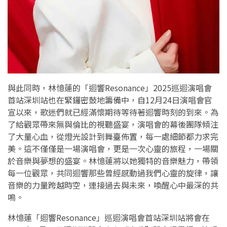
與此同時，林憶蓮的「迴響Resonance」2025巡迴演唱會
首站深圳站也在緊鑼密鼓地籌備中，自12月24日演唱會官
宣以來，歌迷們就已經滿懷期待等待著迴響時刻的到來。為
了給觀眾帶來無與倫比的視聽盛宴，演唱會的幕後團隊傾注
了大量心血，從燈光設計到舞臺佈置，每一處細節都力求完
美。這不僅僅是一場演唱會，更是一次心靈的旅程，一場關
於音樂與夢想的盛宴。林憶蓮將以她獨特的音樂魅力，帶領
每一位觀眾，共同迴響那些曾經感動過我們心靈的旋律，讓
音樂的力量跨越時空，連接過去與未來，喚醒心中最深的共
鳴。
林憶蓮「迴響Resonance」巡迴演唱會首站深圳站將會在