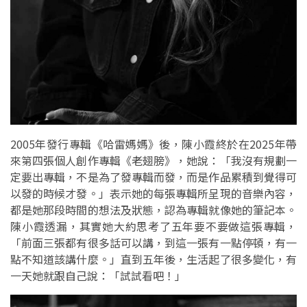
2005年發行專輯《哈雷媽媽》後，陳小霞終於在2025年帶
來第四張個人創作專輯《老翅膀》，她說：「我沒有規劃一
定要出專輯，不是為了發專輯而發，而是作品累積到覺得可
以發的時候才發。」表示她的每張專輯所呈現的音樂內容，
都是她那段時間的想法及狀態，認為專輯就像她的筆記本。
陳小霞透漏，其實她大約思考了五年要不要做這張專輯，
「前面三張都有很多話可以講，到這一張有一點停頓，有一
點不知道該講什麼。」直到五年後，生活起了很多變化，有
一天她就跟自己說：「試試看吧！」