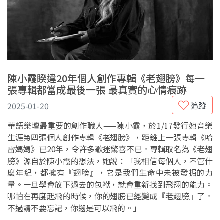
陳小霞睽違20年個人創作專輯《老翅膀》每一
張專輯都當成最後一張 最真實的心情痕跡
追蹤
2025-01-20
華語樂壇最重要的創作職人——陳小霞，於1/17發行她音樂
生涯第四張個人創作專輯《老翅膀》，距離上一張專輯《哈
雷媽媽》已20年，令許多歌迷驚喜不已。專輯取名為《老翅
膀》源自於陳小霞的想法，她說：「我相信每個人，不管什
麼年紀，都擁有『翅膀』，它是我們生命中未被發掘的力
量。一旦學會放下過去的包袱，就會重新找到飛翔的能力。
哪怕在再度起飛的時候，你的翅膀已經變成『老翅膀』了。
不過請不要忘記，你還是可以飛的。」