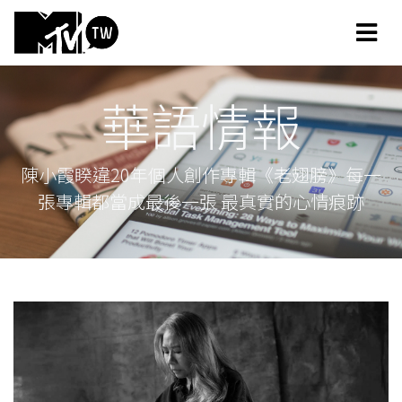
華語情報
陳小霞睽違20年個人創作專輯《老翅膀》每一
張專輯都當成最後一張 最真實的心情痕跡